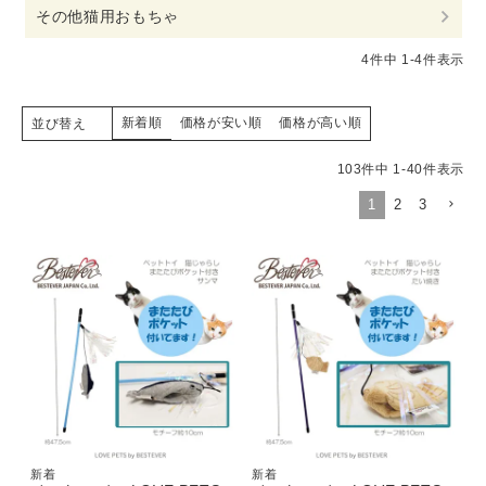
その他猫用おもちゃ
4
件中
1
-
4
件表示
新着順
価格が安い順
価格が高い順
並び替え
103
件中
1
-
40
件表示
1
2
3
新着
新着