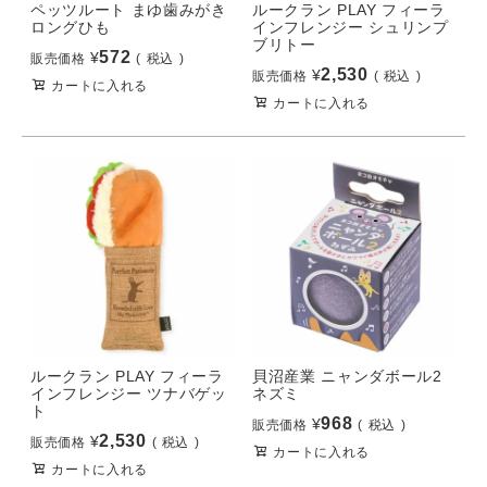
ペッツルート まゆ歯みがき
ルークラン PLAY フィーラ
ロングひも
インフレンジー シュリンプ
ブリトー
572
¥
販売価格
税込
2,530
¥
販売価格
税込
カートに入れる
カートに入れる
ルークラン PLAY フィーラ
貝沼産業 ニャンダボール2
インフレンジー ツナバゲッ
ネズミ
ト
968
¥
販売価格
税込
2,530
¥
販売価格
税込
カートに入れる
カートに入れる