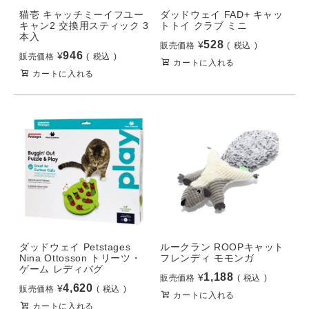
猫壱 キャッチミーイフユー
ダッドウェイ FAD+ キャッ
キャン2 交換用スティック 3
トトイ クラブ ミニ
本入
528
¥
販売価格
税込
946
¥
販売価格
税込
カートに入れる
カートに入れる
ダッドウェイ Petstages
ルークラン ROOPキャット
Nina Ottosson トリーツ・
フレンディ モモンガ
ゲーム レディバグ
1,188
¥
販売価格
税込
4,620
¥
販売価格
税込
カートに入れる
カートに入れる