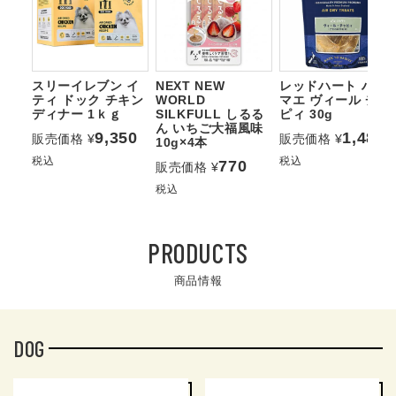
スリーイレブン イ
NEXT NEW
レッドハート ハレ
ティ ドック チキン
WORLD
マエ ヴィール チッ
ディナー 1ｋｇ
SILKFULL しるる
ピィ 30g
ん いちご大福風味
9,350
1,485
販売価格
¥
販売価格
¥
10g×4本
税込
税込
770
販売価格
¥
税込
PRODUCTS
商品情報
DOG