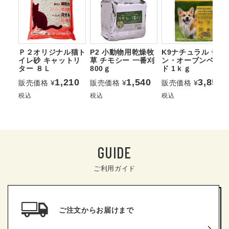
Ｐ２オリジナル猫ト
P2 小動物用乾燥牧
K9ナチュラル チキ
イレ砂 キャットリ
草 チモシー 一番刈
ン・オーブンベイク
ター ８Ｌ
800ｇ
ド 1ｋｇ
1,210
1,540
3,850
販売価格
¥
販売価格
¥
販売価格
¥
税込
税込
税込
GUIDE
ご利用ガイド
ご注文からお届けまで