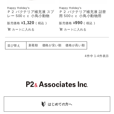
Happy Holiday's
Happy Holiday's
Ｐ２ バクテリア補充液 スプ
Ｐ２ バクテリア補充液 詰替
レー 500ｃｃ 小鳥小動物
用 500ｃｃ 小鳥小動物用
1,320
990
¥
¥
販売価格
税込
販売価格
税込
カートに入れる
カートに入れる
新着順
価格が安い順
価格が高い順
並び替え
4
件中
1
-
4
件表示
はじめての方へ