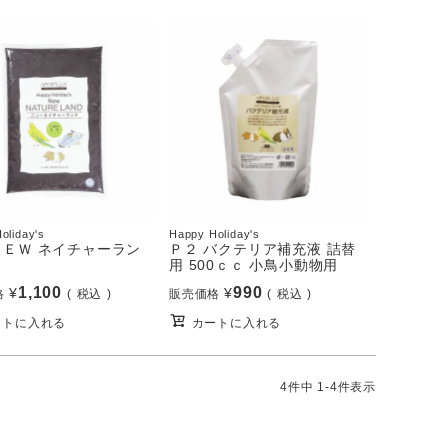
oliday's
Happy Holiday's
ＮＥＷ ネイチャーラン
Ｐ２ バクテリア補充液 詰替
Ｌ
用 500ｃｃ 小鳥小動物用
1,100
990
¥
¥
格
税込
販売価格
税込
ートに入れる
カートに入れる
4
件中
1
-
4
件表示