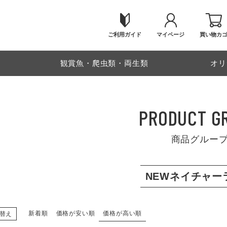
ご利用ガイド
マイページ
買い物カ
物
観賞魚・爬虫類・両生類
オリ
PRODUCT G
商品グルー
NEWネイチャー
新着順
価格が安い順
価格が高い順
替え