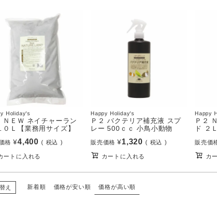
y Holiday's
Happy Holiday's
Happy H
 ＮＥＷ ネイチャーラン
Ｐ２ バクテリア補充液 スプ
Ｐ２ 
 １０Ｌ【業務用サイズ】
レー 500ｃｃ 小鳥小動物
ド ２
4,400
1,320
¥
¥
価格
税込
販売価格
税込
販売価
カートに入れる
カートに入れる
カ
新着順
価格が安い順
価格が高い順
替え