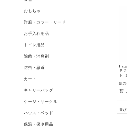
おもちゃ
洋服・カラー・リード
お手入れ用品
トイレ用品
除菌・消臭剤
Happ
防虫・忌避
Ｐ２
ド
カート
販売
キャリーバッグ
ケージ・サークル
並び
ハウス・ベッド
保温・保冷用品