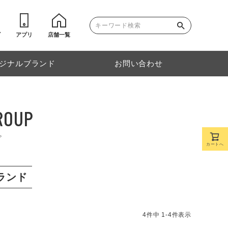
ゴ
アプリ
店舗一覧
ジナルブランド
お問い合わせ
ROUP
プ
カートへ
ランド
4
件中
1
-
4
件表示