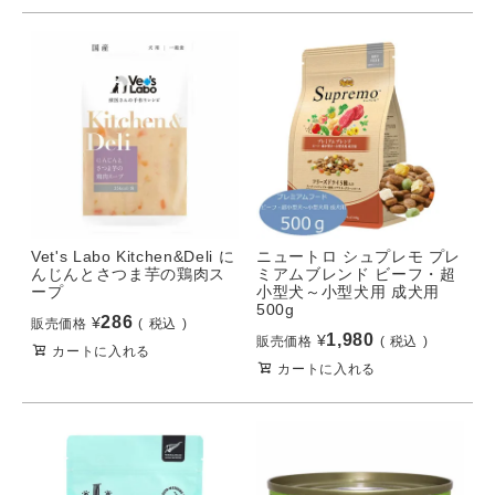
Vet's Labo Kitchen&Deli に
ニュートロ シュプレモ プレ
んじんとさつま芋の鶏肉ス
ミアムブレンド ビーフ・超
ープ
小型犬～小型犬用 成犬用
500g
286
¥
販売価格
税込
1,980
¥
販売価格
税込
カートに入れる
カートに入れる