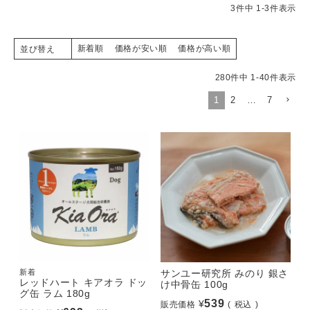
3
件中
1
-
3
件表示
新着順
価格が安い順
価格が高い順
並び替え
280
件中
1
-
40
件表示
1
2
…
7
新着
サンユー研究所 みのり 銀さ
レッドハート キアオラ ドッ
け中骨缶 100g
グ缶 ラム 180g
539
¥
販売価格
税込