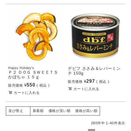
Happy Holiday's
デビフ ささみ＆レバーミン
Ｐ２ ＤＯＧ ＳＷＥＥＴＳ
チ 150g
かぼちゃ １５ｇ
297
¥
販売価格
税込
550
¥
販売価格
税込
カートに入れる
カートに入れる
新着順
価格が安い順
価格が高い順
並び替え
280
件中
1
-
40
件表示