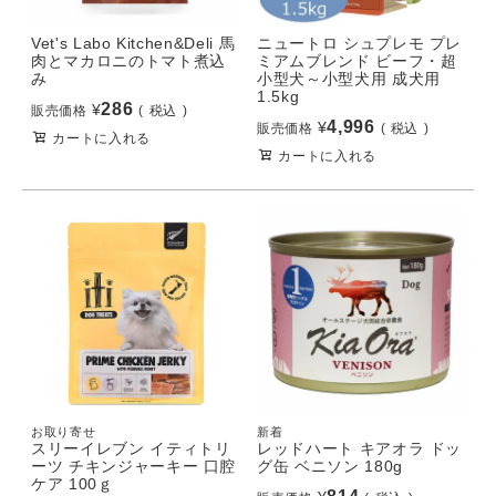
Vet's Labo Kitchen&Deli 馬
ニュートロ シュプレモ プレ
肉とマカロニのトマト煮込
ミアムブレンド ビーフ・超
み
小型犬～小型犬用 成犬用
1.5kg
286
¥
販売価格
税込
4,996
¥
販売価格
税込
カートに入れる
カートに入れる
お取り寄せ
新着
スリーイレブン イティトリ
レッドハート キアオラ ドッ
ーツ チキンジャーキー 口腔
グ缶 ベニソン 180g
ケア 100ｇ