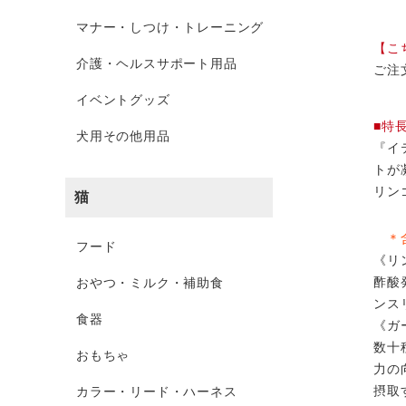
マナー・しつけ・トレーニング
【こ
介護・ヘルスサポート用品
ご注
イベントグッズ
■特
犬用その他用品
『イ
トが
リン
猫
＊含
フード
《リ
酢酸
おやつ・ミルク・補助食
ンス
食器
《ガ
数十
おもちゃ
力の
摂取
カラー・リード・ハーネス