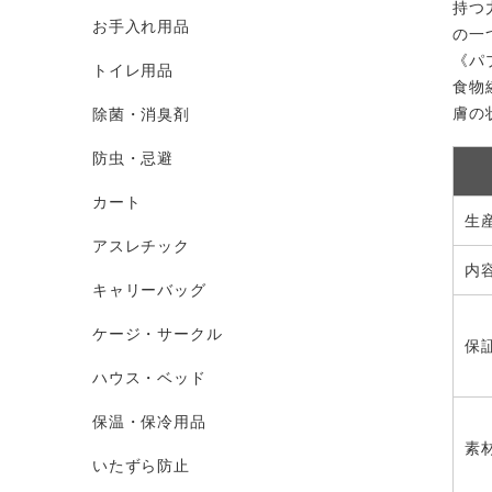
持つ
お手入れ用品
の一
《パ
トイレ用品
食物
膚の
除菌・消臭剤
防虫・忌避
カート
生
アスレチック
内
キャリーバッグ
ケージ・サークル
保
ハウス・ベッド
保温・保冷用品
素
いたずら防止