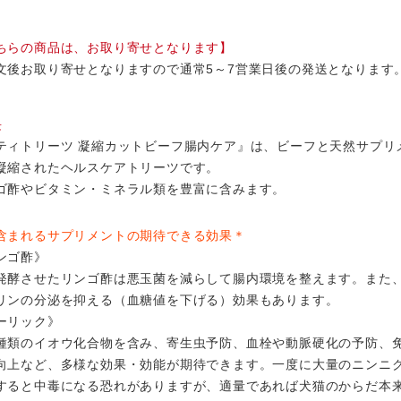
ちらの商品は、お取り寄せとなります】
文後お取り寄せとなりますので通常5～7営業日後の発送となります
長
ティトリーツ 凝縮カットビーフ腸内ケア』は、ビーフと天然サプリ
凝縮されたヘルスケアトリーツです。
ゴ酢やビタミン・ミネラル類を豊富に含みます。
まれるサプリメントの期待できる効果＊
ンゴ酢》
発酵させたリンゴ酢は悪玉菌を減らして腸内環境を整えます。また
リンの分泌を抑える（血糖値を下げる）効果もあります。
ーリック》
種類のイオウ化合物を含み、寄生虫予防、血栓や動脈硬化の予防、
向上など、多様な効果・効能が期待できます。一度に大量のニンニ
すると中毒になる恐れがありますが、適量であれば犬猫のからだ本