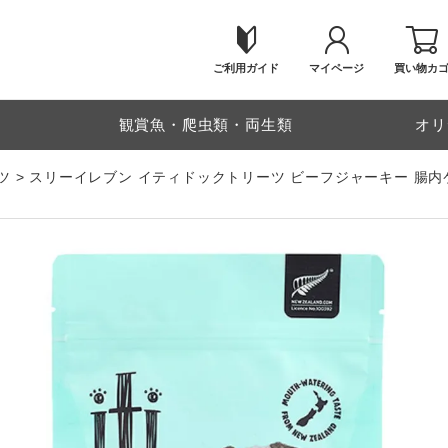
ご利用ガイド
マイページ
買い物カ
物
観賞魚・爬虫類・両生類
オリ
ツ
スリーイレブン イティドックトリーツ ビーフジャーキー 腸内ケ