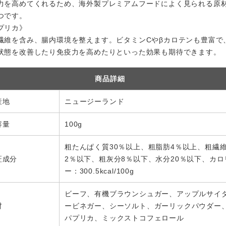
力を高めてくれるため、海外製プレミアムフードによく見られる原
つです。
プリカ》
繊維を含み、腸内環境を整えます。ビタミンCやβカロテンも豊富で
状態を改善したり免疫力を高めたりといった効果も期待できます。
商品詳細
産地
ニュージーランド
容量
100g
粗たんぱく質30％以上、粗脂肪4％以上、粗繊
証成分
2％以下、粗灰分8％以下、水分20％以下、カロ
ー：300.5kcal/100g
ビーフ、有機ブラウンシュガー、アップルサイ
材
ービネガー、シーソルト、ガーリックパウダー
パプリカ、ミックストコフェロール