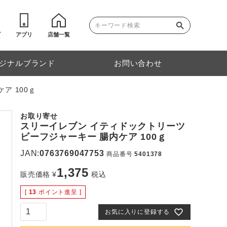
ゴ
アプリ
店舗一覧
ジナルブランド
お問い合わせ
ア 100ｇ
お取り寄せ
スリーイレブン イティドックトリーツ
ビーフジャーキー 腸内ケア 100ｇ
JAN:
0763769047753
商品番号
5401378
1,375
販売価格
¥
税込
[
13
ポイント進呈 ]
お気に入りに登録する