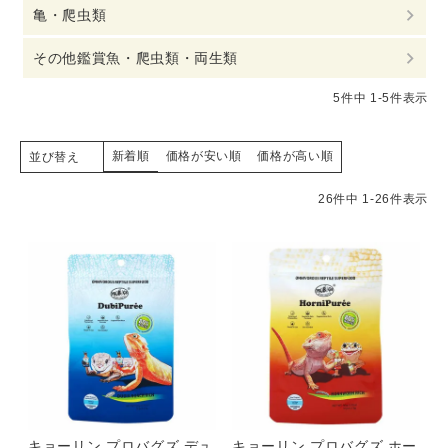
亀・爬虫類
その他鑑賞魚・爬虫類・両生類
5
件中
1
-
5
件表示
新着順
価格が安い順
価格が高い順
並び替え
26
件中
1
-
26
件表示
キョーリン プロバグズ デュ
キョーリン プロバグズ ホー