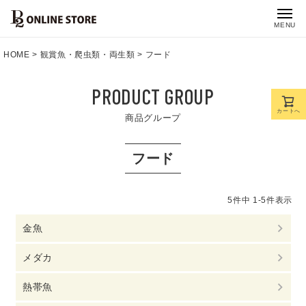
MENU
HOME
観賞魚・爬虫類・両生類
フード
PRODUCT GROUP
カートへ
商品グループ
フード
5
件中
1
-
5
件表示
金魚
メダカ
熱帯魚