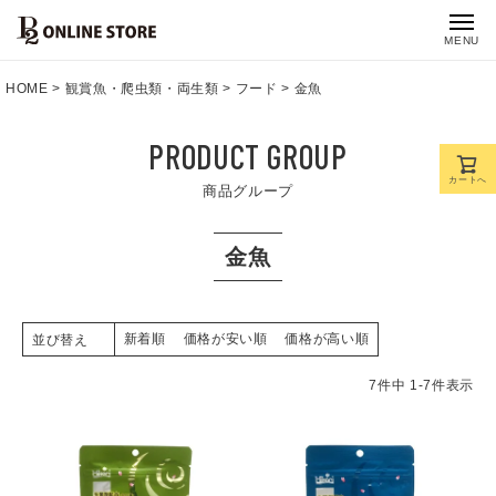
MENU
HOME
観賞魚・爬虫類・両生類
フード
金魚
PRODUCT GROUP
カートへ
商品グループ
金魚
新着順
価格が安い順
価格が高い順
並び替え
7
件中
1
-
7
件表示