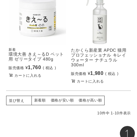
新着
たかくら新産業 APDC 猫用
環境大善 きえ～るD ペット
プロフェッショナル キレイ
用 ゼリータイプ 480g
ウォーター ナチュラル
300ml
1,760
¥
販売価格
税込
1,980
¥
販売価格
税込
カートに入れる
カートに入れる
新着順
価格が安い順
価格が高い順
並び替え
10
件中
1
-
10
件表示