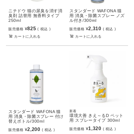
ニチドウ 猫の尿臭を消す消
スタンダード WAFONA 猫
臭剤 詰替用 無香料タイプ
用 消臭・除菌スプレー ノズ
250ml
ル付き/300ml
825
2,310
¥
¥
販売価格
税込
販売価格
税込
カートに入れる
カートに入れる
スタンダード WAFONA 猫
新着
環境大善 きえ～るD ペット
用 消臭・除菌スプレー 付け
用 スプレータイプ 300ml
替えボトル/300ml
1,320
¥
2,200
販売価格
税込
¥
販売価格
税込