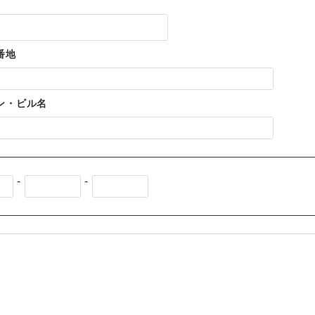
番地
ン・ビル名
-
-