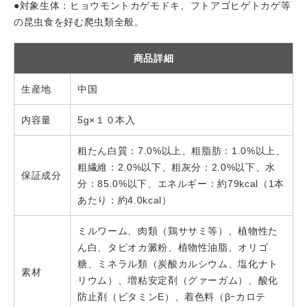
●対象生体：ヒョウモントカゲモドキ、フトアゴヒゲトカゲ等
の昆虫食を好む爬虫類全般。
商品詳細
生産地
中国
内容量
5g×１０本入
粗たん白質：7.0%以上、粗脂肪：1.0%以上、
粗繊維：2.0%以下、粗灰分：2.0%以下、水
保証成分
分：85.0%以下、エネルギー：約79kcal（1本
あたり：約4.0kcal）
ミルワーム、肉類（鶏ササミ等）、植物性た
ん白、タピオカ澱粉、植物性油脂、オリゴ
糖、ミネラル類（炭酸カルシウム、塩化ナト
素材
リウム）、増粘安定剤（グァーガム）、酸化
防止剤（ビタミンE）、着色料（βｰカロテ