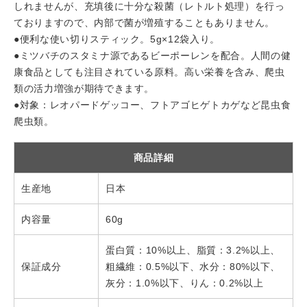
しれませんが、充填後に十分な殺菌（レトルト処理）を行っ
ておりますので、内部で菌が増殖することもありません。
●便利な使い切りスティック。5g×12袋入り。
●ミツバチのスタミナ源であるビーポーレンを配合。人間の健
康食品としても注目されている原料。高い栄養を含み、爬虫
類の活力増強が期待できます。
●対象：レオパードゲッコー、フトアゴヒゲトカゲなど昆虫食
爬虫類。
商品詳細
生産地
日本
内容量
60g
蛋白質：10%以上、脂質：3.2%以上、
保証成分
粗繊維：0.5%以下、水分：80%以下、
灰分：1.0%以下、りん：0.2%以上