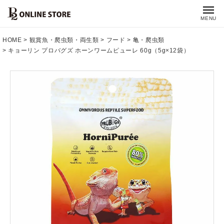
MENU
HOME
観賞魚・爬虫類・両生類
フード
亀・爬虫類
キョーリン プロバグズ ホーンワームピューレ 60g（5g×12袋）