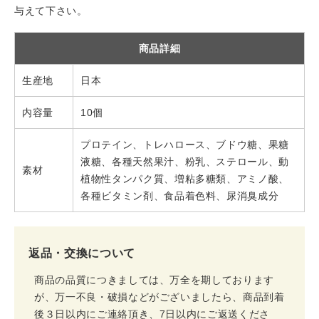
与えて下さい。
商品詳細
生産地
日本
内容量
10個
プロテイン、トレハロース、ブドウ糖、果糖
液糖、各種天然果汁、粉乳、ステロール、動
素材
植物性タンパク質、増粘多糖類、アミノ酸、
各種ビタミン剤、食品着色料、尿消臭成分
返品・交換について
商品の品質につきましては、万全を期しております
が、万一不良・破損などがございましたら、商品到着
後３日以内にご連絡頂き、7日以内にご返送くださ