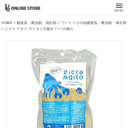
MENU
HOME
観賞魚・爬虫類・両生類
フード
その他鑑賞魚・爬虫類・両生類
ジクラ アギト ヤドカリ万能ゼリー 10個入