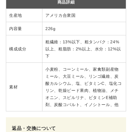
商品詳細
生産地
アメリカ合衆国
内容量
226g
粗繊維：13%以下、粗タンパク：24%
構成成分
以上、粗脂肪：2%以上、水分：12%以
下
小麦粉、コーンミール、家禽類副産物
ミール、大豆ミール、リンゴ繊維、炭
酸カルシウム、塩、ビタミンC、塩化コ
素材
リン、乾燥ビード果肉、植物油、メチ
オニン、スピルリナ、ビタミンE補助
剤、炭酸コバルト、イノシトール、他
返品・交換について