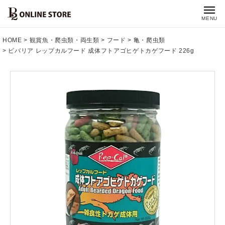
MENU
HOME
観賞魚・爬虫類・両生類
フード
亀・爬虫類
ビバリア レップカルフード 成体フトアゴヒゲトカゲフード 226g