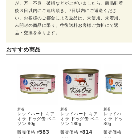
が、万一不良・破損などがございましたら、商品到着
後３日以内にご連絡頂き、7日以内にご返送くださ
い。お客様のご都合による返品は、未使用、未着用、
未開封の商品に限り、往復送料お客様ご負担にて返
品・交換を承ります。
おすすめ商品
新着
新着
新着
レッドハート キア
レッドハート キア
レッドハート キ
オラ ドッグ缶 ベニ
オラ ドッグ缶 ベニ
オラ ドッグ缶 
ソン 80g
ソン 180g
80g
583
814
506
販売価格
¥
販売価格
¥
販売価格
¥