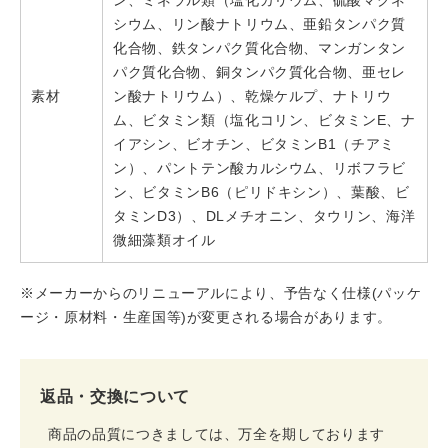
ン、ミネラル類（塩化カリウム、硫酸マグネ
シウム、リン酸ナトリウム、亜鉛タンパク質
化合物、鉄タンパク質化合物、マンガンタン
パク質化合物、銅タンパク質化合物、亜セレ
素材
ン酸ナトリウム）、乾燥ケルプ、ナトリウ
ム、ビタミン類（塩化コリン、ビタミンE、ナ
イアシン、ビオチン、ビタミンB1（チアミ
ン）、パントテン酸カルシウム、リボフラビ
ン、ビタミンB6（ピリドキシン）、葉酸、ビ
タミンD3）、DLメチオニン、タウリン、海洋
微細藻類オイル
※メーカーからのリニューアルにより、予告なく仕様(パッケ
ージ・原材料・生産国等)が変更される場合があります。
返品・交換について
商品の品質につきましては、万全を期しております