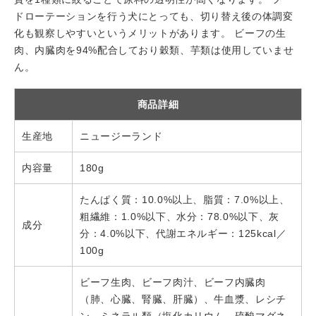
ドローテーションを行う犬にとっても、切り替え後の体調変
化も観察しやすいというメリットがあります。 ビーフの生
肉、内臓肉を94%配合しており穀類、芋類は使用していませ
ん。
商品詳細
生産地
ニュージーランド
内容量
180g
たんぱく質：10.0%以上、脂質：7.0%以上、
粗繊維：1.0%以下、水分：78.0%以下、灰
成分
分：4.0%以下、代謝エネルギー：125kcal／
100g
ビーフ生肉、ビーフ肉汁、ビーフ内臓肉
（肺、心臓、腎臓、肝臓）、牛血漿、レシチ