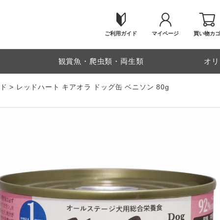
ご利用ガイド
マイページ
買い物カ
物
観賞魚・爬虫類・両生類
オリ
ド
レッドハート キアオラ ドッグ缶 ベニソン 80g