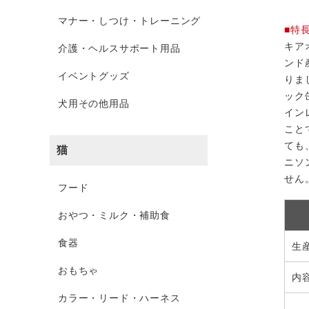
マナー・しつけ・トレーニング
■特
キア
介護・ヘルスサポート用品
ンド
イベントグッズ
りま
ック
犬用その他用品
イン
こと
ても
猫
ニソ
せん
フード
おやつ・ミルク・補助食
食器
生
おもちゃ
内
カラー・リード・ハーネス