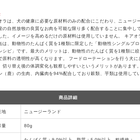
長
オラは、犬の健康に必要な原材料のみの配合にこだわり、ニュージ
産の自然放牧の良質なお肉を可能な限り多く配合することに集中し
した。イメージを高めるだけの原材料は使用していません。 キアオ
缶は、動物性のたんぱく質を1種類に限定した「動物性シングルプロ
レシピ」です。最大のメリットは、動物性のたんぱく質を1種類に絞
で原料の透明性が高くなります。 フードローテーションを行う犬に
、切り替え後の体調変化も観察しやすいというメリットがあります。
ン（鹿）の生肉、内臓肉を94%配合しており穀類、芋類は使用して
。
商品詳細
産地
ニュージーランド
容量
80g
たんぱく質：9.0%以上、脂質：5.0%以上、粗繊維：