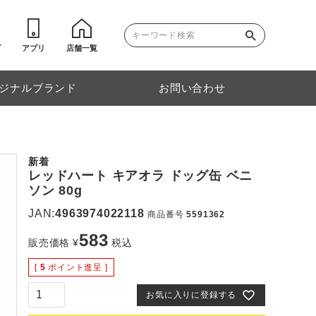
ゴ
アプリ
店舗一覧
ジナルブランド
お問い合わせ
新着
レッドハート キアオラ ドッグ缶 ベニ
ソン 80g
JAN:
4963974022118
商品番号
5591362
583
販売価格
¥
税込
[
5
ポイント進呈 ]
お気に入りに登録する