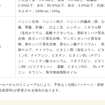
分
2.0%以下、水分：80.0%以下、灰分：3.0%以下、代謝
ネルギー：100kcal／100g
ベニソン生肉、ベニソン肉汁、ベニソン内臓肉（肺、心
臓、腎臓、肝臓）、ひよこ豆、レシチン、ミネラル類
（塩化カリウム、硫酸マグネシウム、亜鉛タンパク質化
合物、鉄タンパク質化合物、マンガンタンパク質化合
物、銅タンパク質化合物、亜セレン酸ナトリウム）、乾
材
燥ケルプ、ナトリウム、ビタミン類（塩化コリン、ビタ
ミンE、ナイアシン、ビオチン、ビタミンB1（チアミ
ン）、パントテン酸カルシウム、リボフラビン、ビタミ
ンB6（ピリドキシン）、葉酸、ビタミンD3）、DLメチ
ニン、タウリン、海洋微細藻類オイル
ーカーからのリニューアルにより、予告なく仕様(パッケージ・原材
生産国等)が変更される場合があります。