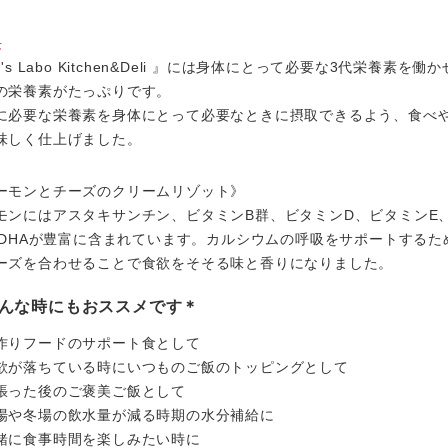
長
t's Labo Kitchen&Deli 』には身体にとって必要な3代栄養素を働
の栄養素がたっぷりです。
に必要な栄養素を身体にとって必要なときに摂取できるよう、食べ
味しく仕上げました。
ーモンとチーズのクリームリゾット》
モンにはアスタキサンチン、ビタミンB群、ビタミンD、ビタミンE
A,DHAが豊富に含まれています。カルシウムの呼吸をサポートするた
ーズを合わせることで食欲をそそる味と香りになりました。
んな時にもおススメです＊
作りフードのサポート食として
欲が落ちている時にいつものご飯のトッピングとして
張った後のご褒美ご飯として
場や冬場の飲水量が減る時期の水分補給に
緒に食事時間を楽しみたい時に