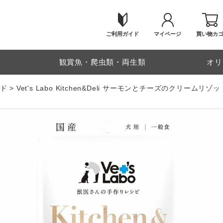
ご利用ガイド
マイページ
買い物カ
物
観賞魚・爬虫類・両生類
オリ
ド
Vet's Labo Kitchen&Deli サーモンとチーズのクリームリゾッ