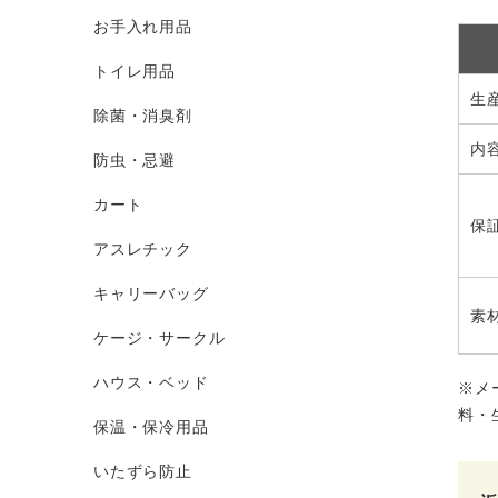
お手入れ用品
トイレ用品
生
除菌・消臭剤
内
防虫・忌避
カート
保
アスレチック
キャリーバッグ
素
ケージ・サークル
ハウス・ベッド
※メ
料・
保温・保冷用品
いたずら防止