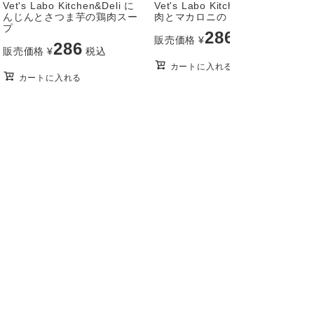
Vet's Labo Kitchen&Deli に
Vet's Labo Kitchen&Deli 馬
V
んじんとさつま芋の鶏肉スー
肉とマカロニのトマト煮込み
プ
286
販売価格
¥
税込
286
販売価格
¥
税込
カートに入れる
カートに入れる