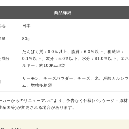
商品詳細
産地
日本
容量
80g
たんぱく質：6.0％以上、脂質：6.0％以上、粗繊維：
証成分
0.1％以下、灰分：5.0％以下、水分：81.0％以下、エ
ルギー：約100Kcal/袋
サーモン、チーズパウダー、チーズ、米、炭酸カルシウ
材
ム、増粘多糖類
ーカーからのリニューアルにより、予告なく仕様(パッケージ・原材
生産国等)が変更される場合があります。