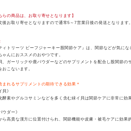
ちらの商品は、お取り寄せとなります】
文後お取り寄せとなりますので通常5～7営業日後の発送となります
長
ティトリーツ ビーフジャーキー股関節ケア』は、関節などが気にな
ちゃんにおススメのおやつです。
貝、ガーリックや鹿パウダーなどのサプリメントを配合し股関節の
をおこないます。
まれるサプリメントの期待できる効果＊
イ貝》
化酵素やグルコサミンなどを多く含む緑イ貝は関節ケアに非常に効
。
パウダー》
から高貴な漢方に位置付けられ、関節機能や皮膚・被毛ケアに効果