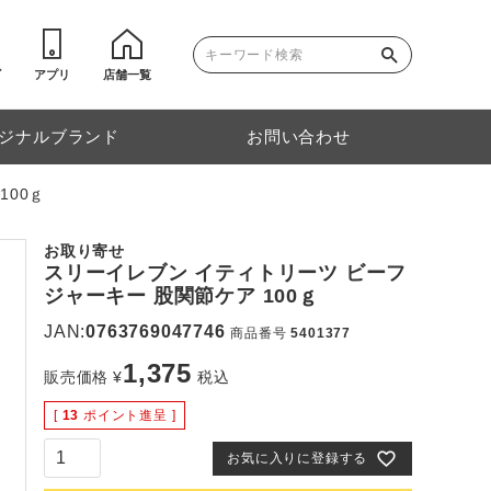
ゴ
アプリ
店舗一覧
ジナルブランド
お問い合わせ
100ｇ
お取り寄せ
スリーイレブン イティトリーツ ビーフ
ジャーキー 股関節ケア 100ｇ
JAN:
0763769047746
商品番号
5401377
1,375
販売価格
¥
税込
[
13
ポイント進呈 ]
お気に入りに登録する