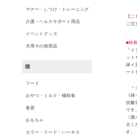
マナー・しつけ・トレーニング
【こ
介護・ヘルスサポート用品
ご注
イベントグッズ
■特
犬用その他用品
『イ
ット
緑イ
猫
ート
フード
＊含
《緑
おやつ・ミルク・補助食
抗酸
食器
です
《鹿
おもちゃ
古く
す。
カラー・リード・ハーネス