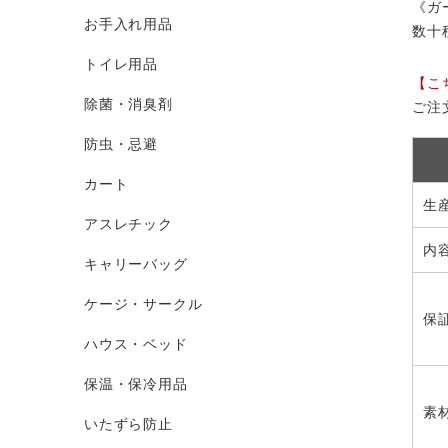
《ガ
お手入れ用品
数十
トイレ用品
【こ
除菌・消臭剤
ご注
防虫・忌避
カート
生
アスレチック
内
キャリーバッグ
ケージ・サークル
保
ハウス・ベッド
保温・保冷用品
素
いたずら防止