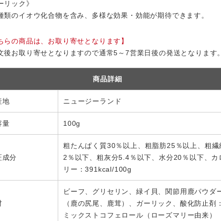
ーリック》
種類のイオウ化合物を含み、多様な効果・効能が期待できます。
ちらの商品は、お取り寄せとなります】
文後お取り寄せとなりますので通常5～7営業日後の発送となります
商品詳細
産地
ニュージーランド
容量
100g
粗たんぱく質30％以上、粗脂肪25％以上、粗繊
証成分
2％以下、粗灰分5.4％以下、水分20％以下、カ
リー：391kcal/100g
ビーフ、グリセリン、緑イ貝、関節用鹿パウダ
材
（鹿の尻尾、鹿茸）、ガーリック、酸化防止剤
ミックストコフェロール（ローズマリー由来）