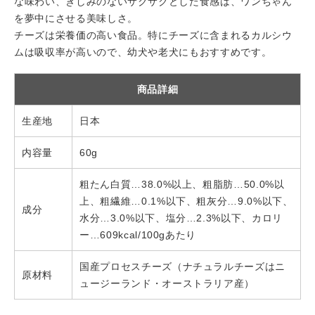
な味わい、きしみのないサクサクとした食感は、ワンちゃん
を夢中にさせる美味しさ。
チーズは栄養価の高い食品。特にチーズに含まれるカルシウ
ムは吸収率が高いので、幼犬や老犬にもおすすめです。
商品詳細
生産地
日本
内容量
60g
粗たん白質…38.0%以上、粗脂肪…50.0%以
上、粗繊維…0.1%以下、粗灰分…9.0%以下、
成分
水分…3.0%以下、塩分…2.3%以下、カロリ
ー…609kcal/100gあたり
国産プロセスチーズ（ナチュラルチーズはニ
原材料
ュージーランド・オーストラリア産）