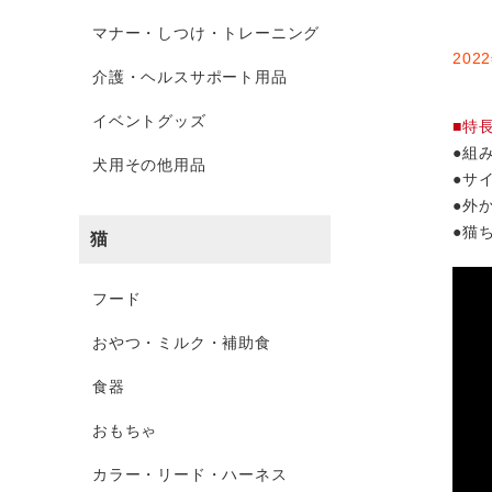
マナー・しつけ・トレーニング
20
介護・ヘルスサポート用品
イベントグッズ
■特
●組
犬用その他用品
●サ
●外
●猫
猫
←
フード
おやつ・ミルク・補助食
食器
おもちゃ
カラー・リード・ハーネス