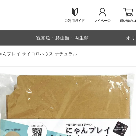
ご利用ガイド
マイページ
買い物カ
物
観賞魚・爬虫類・両生類
オリ
にゃんプレイ サイコロハウス ナチュラル