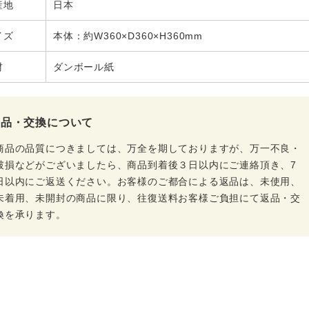
産地
日本
イズ
本体：約W360×D360×H360mm
材
ダンボール紙
返品・交換について
商品の品質につきましては、万全を期しておりますが、万一不良・
破損などがございましたら、商品到着後３日以内にご連絡頂き、7
日以内にご返送ください。お客様のご都合による返品は、未使用、
未着用、未開封の商品に限り、往復送料お客様ご負担にて返品・交
換を承ります。