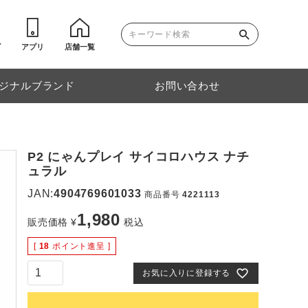
ゴ
アプリ
店舗一覧
ジナルブランド
お問い合わせ
P2 にゃんプレイ サイコロハウス ナチ
ュラル
JAN:
4904769601033
商品番号
4221113
1,980
販売価格
¥
税込
[
18
ポイント進呈 ]
お気に入りに登録する