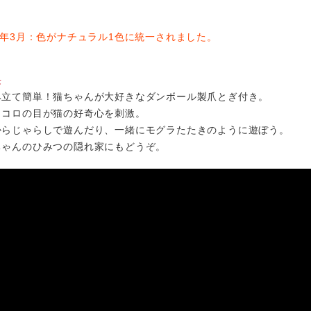
22年3月：色がナチュラル1色に統一されました。
長
み立て簡単！猫ちゃんが大好きなダンボール製爪とぎ付き。
イコロの目が猫の好奇心を刺激。
からじゃらしで遊んだり、一緒にモグラたたきのように遊ぼう。
ちゃんのひみつの隠れ家にもどうぞ。