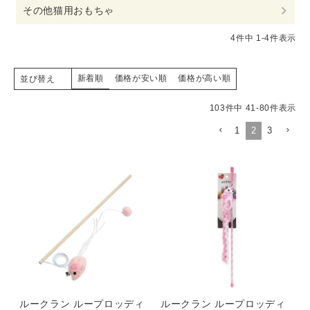
その他猫用おもちゃ
4
件中
1
-
4
件表示
新着順
価格が安い順
価格が高い順
並び替え
103
件中
41
-
80
件表示
1
2
3
ルークラン ループロッディ
ルークラン ループロッディ