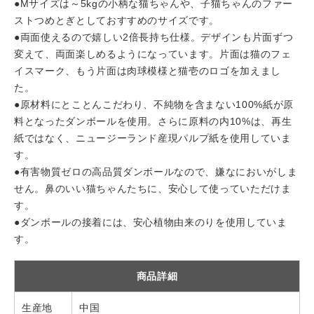
●Mサイズは～5kgの小柄な猫ちゃんや、子猫ちゃんのファー
ストつめとぎとしておすすめのサイズです。
●両面使えるので嬉しい2倍長持ち仕様。デザインも片面ずつ
変えて、両面楽しめるようになっています。片面は猫のフェ
イスマーク、もう片面は肉球模様と猫壱のロゴを加えまし
た。
●原材料にとことんこだわり、不純物を含まない100%紙が原
料となったダンボールを使用。さらに原料の内10%は、再生
紙ではなく、ニュージーランド産現パルプ紙を使用していま
す。
●有害物質ゼロの高品質ダンボールなので、嫌なにおいがしま
せん。鼻のいい猫ちゃんたちに、安心して使っていただけま
す。
●ダンボールの接着には、安心植物由来のりを使用していま
す。
商品詳細
生産地
中国