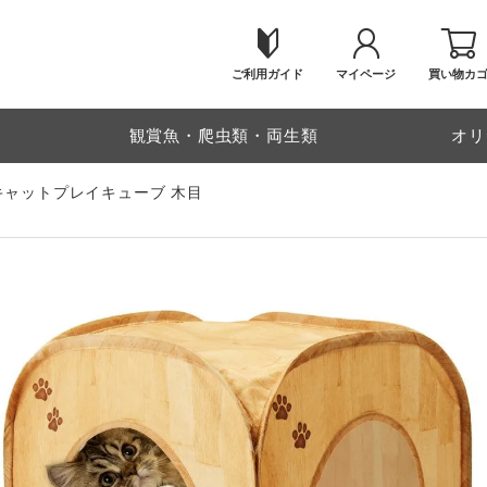
ご利用ガイド
マイページ
買い物カ
物
観賞魚・爬虫類・両生類
オリ
キャットプレイキューブ 木目