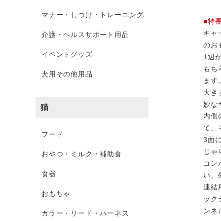
マナー・しつけ・トレーニング
■特
キャ
介護・ヘルスサポート用品
のお
イベントグッズ
1辺
もち
犬用その他用品
ます
大き
妙な
猫
内側
て、
フード
3面
じゃ
おやつ・ミルク・補助食
コン
食器
い、
連結
おもちゃ
ック
ンネ
カラー・リード・ハーネス