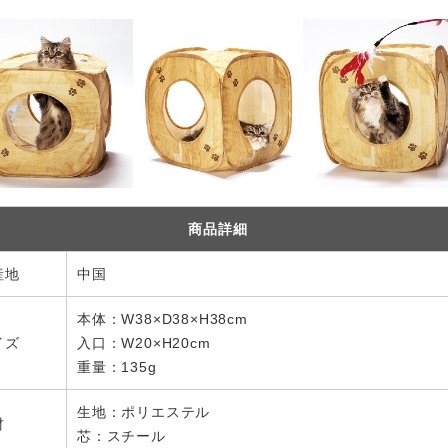
商品詳細
産地
中国
本体：W38×D38×H38cm
イズ
入口：W20×H20cm
重量：135g
生地：ポリエステル
材
芯：スチール