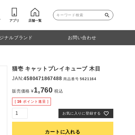
ゴ
アプリ
店舗一覧
ジナルブランド
お問い合わせ
猫壱 キャットプレイキューブ 木目
JAN:
4580471867488
商品番号
5621164
1,760
販売価格
¥
税込
[
16
ポイント進呈 ]
お気に入りに登録する
カートに入れる