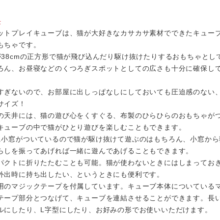
長
ットプレイキューブは、猫が大好きなカサカサ素材でできたキュー
もちゃです。
が38cmの正方形で猫が飛び込んだり駆け抜けたりするおもちゃとし
ろん、お昼寝などのくつろぎスポットとしての広さも十分に確保し
。
すぎないので、お部屋に出しっぱなしにしておいても圧迫感のない
サイズ！
の天井には、猫の遊び心をくすぐる、布製のひらひらのおもちゃが
キューブの中で猫がひとり遊びを楽しむこともできます。
に小窓がついているので猫が駆け抜けて遊ぶのはもちろん、小窓から
らしを振ってあげれば一緒に遊んであげることもできます。
パクトに折りたたむことも可能。猫が使わないときにはしまってお
外出時に持ち出したい、というときにも便利です。
用のマジックテープを付属しています。キューブ本体についている
テープ部分とつなげて、キューブを連結させることができます。長
ルにしたり、L字型にしたり、お好みの形でお使いいただけます。