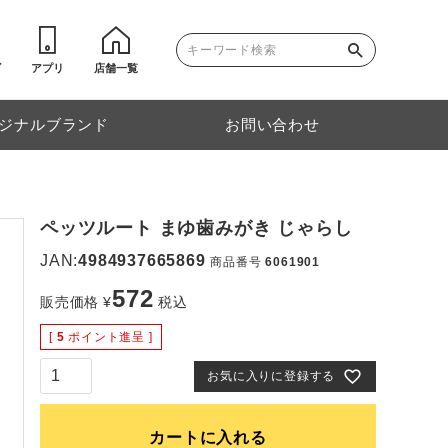
ゴ
アプリ
店舗一覧
ジナルブランド
お問い合わせ
ペッツルート まゆ歯みがき じゃらし
JAN:
4984937665869
商品番号
6061901
572
販売価格
¥
税込
[
5
ポイント進呈 ]
お気に入りに登録する
カートに入れる