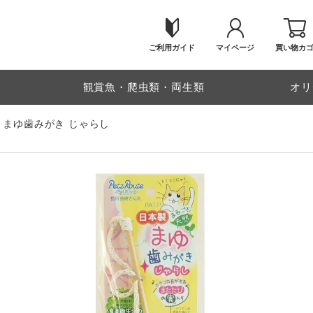
ご利用ガイド
マイページ
買い物カ
物
観賞魚・爬虫類・両生類
オリ
 まゆ歯みがき じゃらし