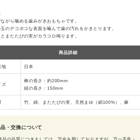
長
びながら噛める歯みがきおもちゃです。
ゆ玉のデコボコな表面を噛んで歯の汚れをかきとります。
るとまたたびの実がカラコロ鳴ります。
商品詳細
産地
日本
棒の長さ：約200mm
イズ
紐の長さ：150mm
材
竹、綿、またたびの実、天然まゆ（絹100%）、麻
返品・交換について
商品の品質につきましては、万全を期しておりますが、万一不良・