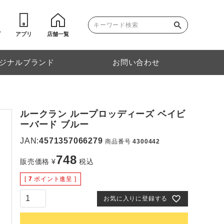
ゴ
アプリ
店舗一覧
ジナルブランド
お問い合わせ
ルークラン ループロッディーズ ベイビ
ーバード ブルー
JAN:
4571357066279
商品番号
4300442
748
販売価格
¥
税込
[
7
ポイント進呈 ]
お気に入りに登録する