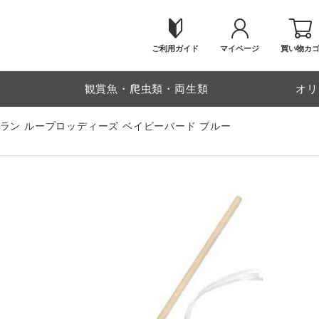
ご利用ガイド
マイページ
買い物カ
物
観賞魚・爬虫類・両生類
オリ
ラン ループロッディーズ ベイビーバード ブルー