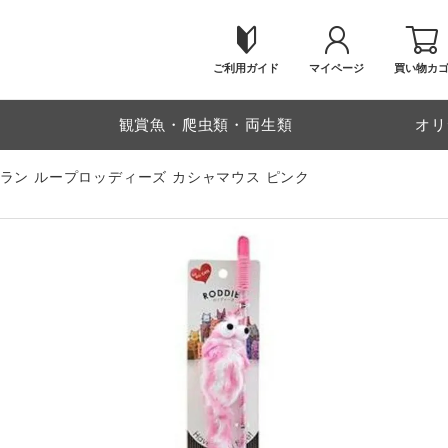
ご利用ガイド
マイページ
買い物カ
物
観賞魚・爬虫類・両生類
オリ
ラン ループロッディーズ カシャマウス ピンク