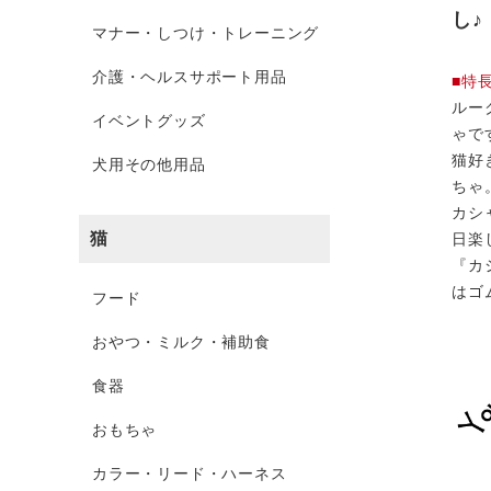
し♪
マナー・しつけ・トレーニング
介護・ヘルスサポート用品
■特
ルー
イベントグッズ
ゃで
猫好
犬用その他用品
ちゃ
カシ
猫
日楽
『カ
はゴ
フード
おやつ・ミルク・補助食
食器
おもちゃ
カラー・リード・ハーネス