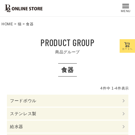
MENU
HOME
猫
食器
PRODUCT GROUP
カートへ
商品グループ
食器
4
件中
1
-
4
件表示
フードボウル
ステンレス製
給水器