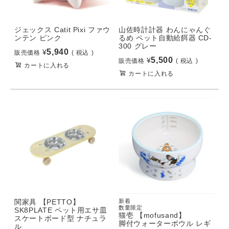
ジェックス Catit Pixi ファウ
山佐時計計器 わんにゃんぐ
ンテン ピンク
るめ ペット自動給餌器 CD-
300 グレー
5,940
¥
販売価格
税込
5,500
¥
販売価格
税込
カートに入れる
カートに入れる
関家具 【PETTO】
新着
数量限定
SK8PLATE ペット用エサ皿
猫壱 【mofusand】
スケートボード型 ナチュラ
脚付ウォーターボウル レギ
ル