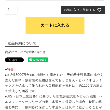
須
)
お気に入りに登録する
カートに入れる
返品特約について
商品についてのお問い合わせ
■特長
●約2億8000万年前の地層から産出した、天然希土類元素の成分を
含んだ鉱物（放射性の鉱物は含んでおりません）とバイオセラミ
ックスを焼成して作られた人口機能石を素材に、約1100度の高温
で焼成した陶器です。
●JIS（日本工業規格）に基づいた官能評価試験を行った結果、ヘ
ルスウォーターシリーズの器に水道水を保管した場合、時間の経
過と共に、一般陶器に保管した水道水とは風味に差が出ることが