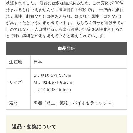
検証されました。 嗜好には多様性があるため、この変化が100%
好まれるとはいえませんが、風味特性の試験では、一般的に嫌わ
れる属性（刺激など）は押さえられ、好まれる属性（コクなど）
が高まったという結果が出ています。 もちろん何かが溶け出てい
るのではなく、人口機能石から出る波動が水等を活性化させるこ
とで味に繊細な変化を与えていると考えられています。
商品詳細
生産地
日本
S：Φ10.5×H5.7cm
サイズ
M：Φ14.5×H6.5cm
L：Φ16.3×H6.5cm
素材
陶器（粘土、鉱物、バイオセラミックス）
返品・交換について