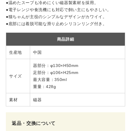
●温めたスープも冷めにくい磁器製素材を採用。
●電子レンジや食洗機にも対応で飼い主にもやさしい。
●猫ちゃんが主役のシンプルなデザインがカワイイ。
●底部には着脱可能な滑り止めシリコンリング付き。
商品詳細
生産地
中国
器部分：φ130×H50mm
足部分：φ106×H25mm
サイズ
最大容量：350ml
重量：428g
素材
磁器
返品・交換について