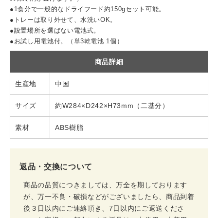
●1食分で一般的なドライフード約150gセット可能。
●トレーは取り外せて、水洗いOK。
●設置場所を選ばない電池式。
●お試し用電池付。（単3乾電池 1個）
商品詳細
生産地
中国
サイズ
約W284×D242×H73mm（二基分）
素材
ABS樹脂
返品・交換について
商品の品質につきましては、万全を期しております
が、万一不良・破損などがございましたら、商品到着
後３日以内にご連絡頂き、7日以内にご返送くださ