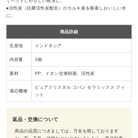
てペットにやさしい軟水に。
●活性炭（抗菌活性炭配合）がカルキ臭を吸着しおいしい水
に。
商品詳細
生産地
インドネシア
内容量
3個
素材
PP、イオン交換樹脂、活性炭
ピュアクリスタル コパン セラミックス フィ
適応機種
ット
返品・交換について
商品の品質につきましては、万全を期しております