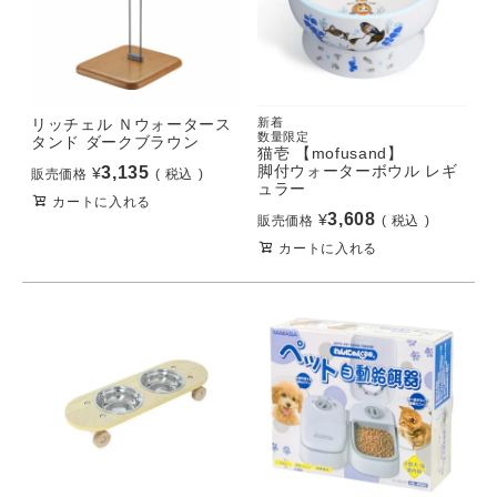
リッチェル Ｎウォータース
新着
数量限定
タンド ダークブラウン
猫壱 【mofusand】
脚付ウォーターボウル レギ
3,135
¥
販売価格
税込
ュラー
カートに入れる
3,608
¥
販売価格
税込
カートに入れる