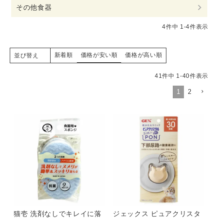
その他食器
4
件中
1
-
4
件表示
新着順
価格が安い順
価格が高い順
並び替え
41
件中
1
-
40
件表示
1
2
猫壱 洗剤なしでキレイに落
ジェックス ピュアクリスタ