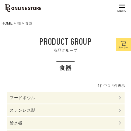
MENU
HOME
猫
食器
PRODUCT GROUP
カートへ
商品グループ
食器
4
件中
1
-
4
件表示
フードボウル
ステンレス製
給水器