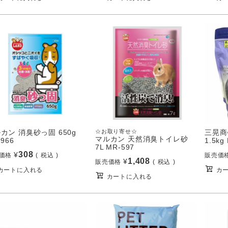
カン 消臭砂っ固 650g
☆お取り寄せ☆
三晃商
マルカン 天然消臭トイレ砂
966
1.5kg
7L MR-597
308
¥
価格
税込
販売価
1,408
¥
販売価格
税込
カートに入れる
カ
カートに入れる