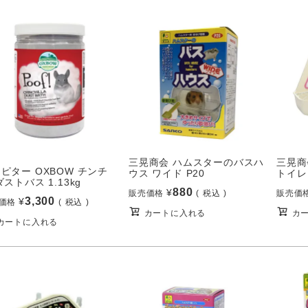
三晃商会 ハムスターのバスハ
三晃商
ピター OXBOW チンチ
ウス ワイド P20
トイレ
ダストバス 1.13kg
880
¥
販売価格
税込
販売価
3,300
¥
価格
税込
カートに入れる
カ
カートに入れる