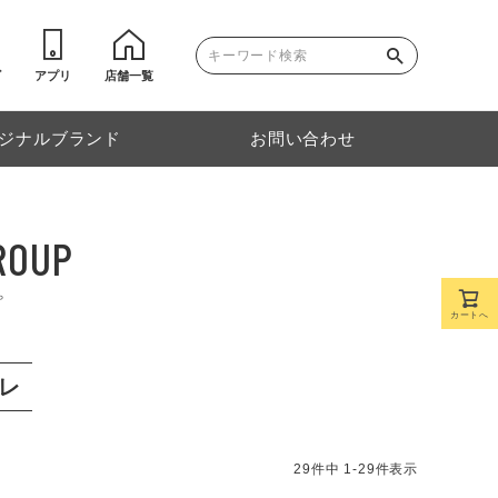
ゴ
アプリ
店舗一覧
ジナルブランド
お問い合わせ
ROUP
プ
カートへ
レ
29
件中
1
-
29
件表示