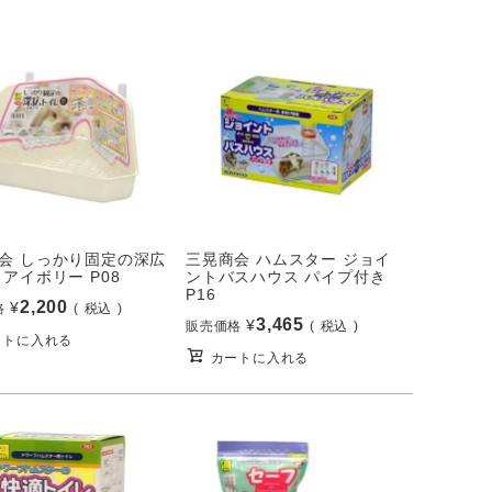
会 しっかり固定の深広
三晃商会 ハムスター ジョイ
 アイボリー P08
ントバスハウス パイプ付き
P16
2,200
¥
格
税込
3,465
¥
販売価格
税込
ートに入れる
カートに入れる