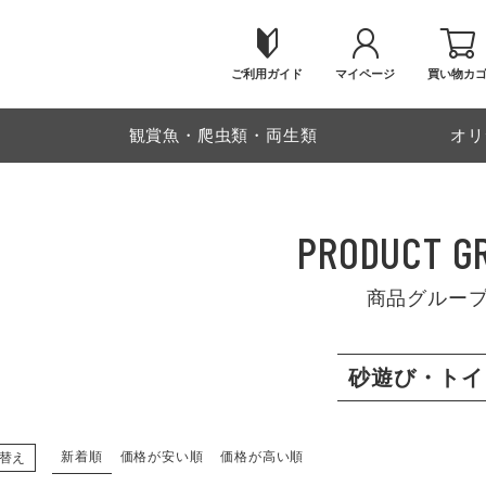
ご利用ガイド
マイページ
買い物カ
物
観賞魚・爬虫類・両生類
オリ
PRODUCT G
商品グルー
砂遊び・トイ
新着順
価格が安い順
価格が高い順
替え