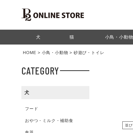
検索
犬
猫
小鳥・小動
HOME
小鳥・小動物
砂遊び・トイレ
CATEGORY
犬
フード
おやつ・ミルク・補助食
並び
食器