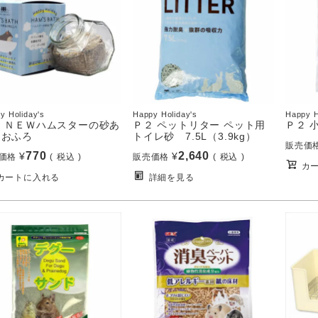
y Holiday's
Happy Holiday's
Happy H
２ ＮＥＷハムスターの砂あ
Ｐ２ ペットリター ペット用
Ｐ２ 
用おふろ
トイレ砂 7.5L（3.9kg）
販売価
770
2,640
¥
¥
価格
税込
販売価格
税込
カ
カートに入れる
詳細を見る