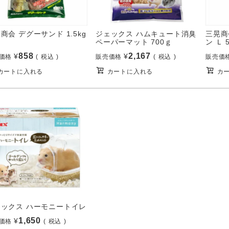
商会 デグーサンド 1.5kg
ジェックス ハムキュート消臭
三晃商
ペーパーマット 700ｇ
ン Ｌ 
858
2,167
¥
¥
価格
税込
販売価格
税込
販売価
カートに入れる
カートに入れる
カ
ェックス ハーモニートイレ
1,650
¥
価格
税込