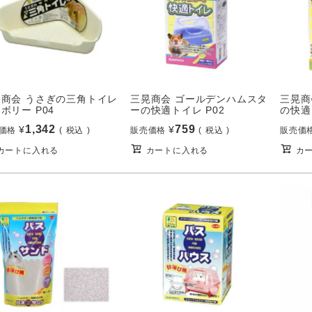
晃商会 うさぎの三角トイレ
三晃商会 ゴールデンハムスタ
三晃商
ボリー P04
ーの快適トイレ P02
の快適
1,342
759
¥
¥
価格
税込
販売価格
税込
販売価
カートに入れる
カートに入れる
カ