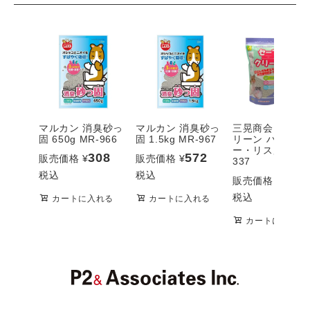
マルカン 消臭砂っ
マルカン 消臭砂っ
三晃商会 セーフ
固 650g MR-966
固 1.5kg MR-967
リーン ハムスタ
ー・リス用 900c
308
572
販売価格
¥
販売価格
¥
337
税込
税込
528
販売価格
¥
税込
カートに入れる
カートに入れる
カートに入れる