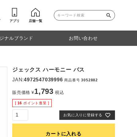
ゴ
アプリ
店舗一覧
ジナルブランド
お問い合わせ
ジェックス ハーモニー バス
JAN:
4972547039996
商品番号
3052882
1,793
販売価格
¥
税込
[
16
ポイント進呈 ]
お気に入りに登録する
カートに入れる