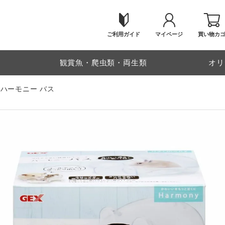
ご利用ガイド
マイページ
買い物カ
物
観賞魚・爬虫類・両生類
オリ
 ハーモニー バス