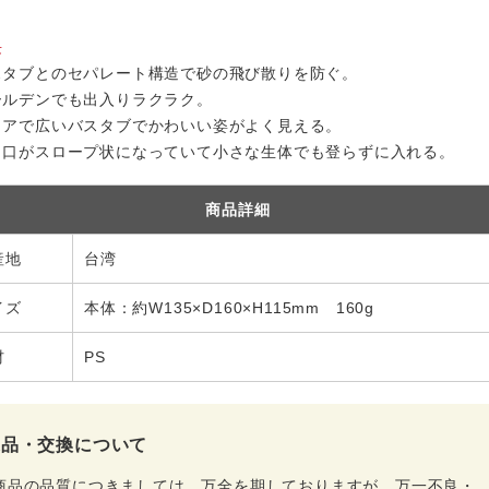
長
スタブとのセパレート構造で砂の飛び散りを防ぐ。
ールデンでも出入りラクラク。
リアで広いバスタブでかわいい姿がよく見える。
り口がスロープ状になっていて小さな生体でも登らずに入れる。
商品詳細
産地
台湾
イズ
本体：約W135×D160×H115mm 160g
材
PS
返品・交換について
商品の品質につきましては、万全を期しておりますが、万一不良・