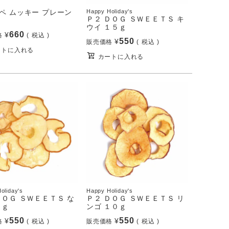
ペ ムッキー プレーン
Happy Holiday's
Ｐ２ ＤＯＧ ＳＷＥＥＴＳ キ
ウイ １５ｇ
660
¥
格
税込
550
¥
販売価格
税込
ートに入れる
カートに入れる
oliday's
Happy Holiday's
ＤＯＧ ＳＷＥＥＴＳ な
Ｐ２ ＤＯＧ ＳＷＥＥＴＳ リ
０ｇ
ンゴ １０ｇ
550
550
¥
¥
格
税込
販売価格
税込