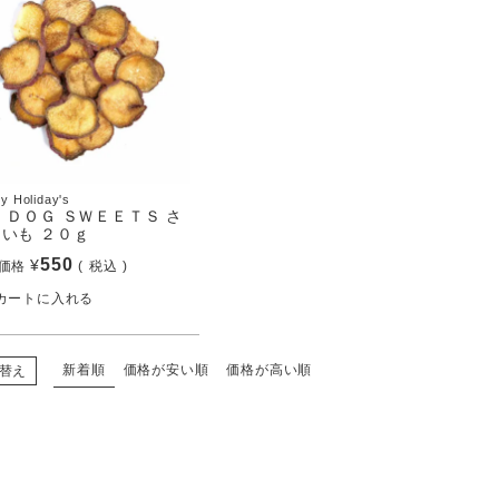
y Holiday's
 ＤＯＧ ＳＷＥＥＴＳ さ
いも ２０ｇ
550
¥
価格
税込
カートに入れる
新着順
価格が安い順
価格が高い順
替え