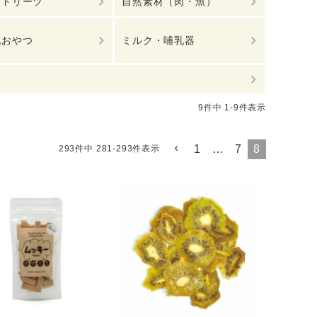
リトリーツ
自然素材（肉・魚）
他おやつ
ミルク・哺乳器
9
件中
1
-
9
件表示
1
…
7
8
293
件中
281
-
293
件表示