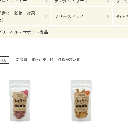
ーロ・クッキー
デンタルトリーツ
サプ
然素材（穀物・野菜・
フリーズドライ
その
物）
プリ・ヘルスサポート食品
新着順
価格が安い順
価格が高い順
替え