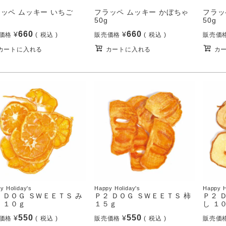
ッペ ムッキー いちご
フラッペ ムッキー かぼちゃ
フラッ
50g
50g
660
660
¥
¥
価格
税込
販売価格
税込
販売価
カートに入れる
カートに入れる
カ
y Holiday's
Happy Holiday's
Happy H
 ＤＯＧ ＳＷＥＥＴＳ み
Ｐ２ ＤＯＧ ＳＷＥＥＴＳ 柿
Ｐ２ 
 １０ｇ
１５ｇ
し １
550
550
¥
¥
価格
税込
販売価格
税込
販売価