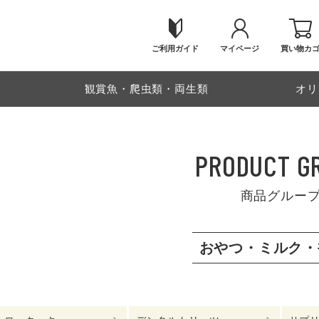
ご利用ガイド
マイページ
買い物カ
物
観賞魚・爬虫類・両生類
オリ
PRODUCT G
商品グルー
おやつ・ミルク・