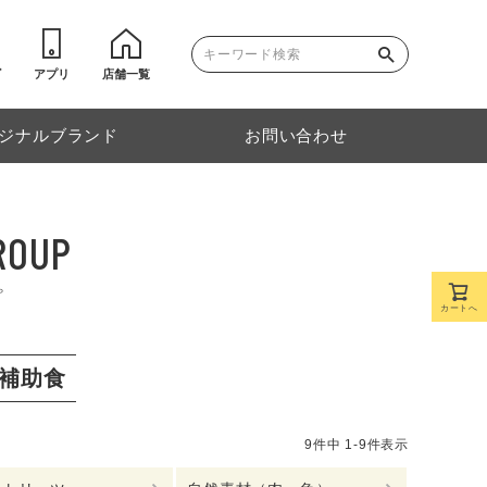
ゴ
アプリ
店舗一覧
ジナルブランド
お問い合わせ
ROUP
プ
カートへ
補助食
9
件中
1
-
9
件表示