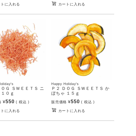
ートに入れる
カートに入れる
oliday's
Happy Holiday's
ＤＯＧ ＳＷＥＥＴＳ ニ
Ｐ２ ＤＯＧ ＳＷＥＥＴＳ か
 １０ｇ
ぼちゃ １５ｇ
550
550
¥
¥
格
税込
販売価格
税込
ートに入れる
カートに入れる