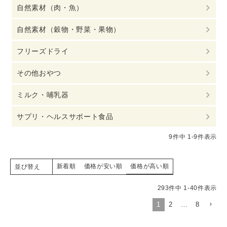
自然素材（肉・魚）
自然素材（穀物・野菜・果物）
フリーズドライ
その他おやつ
ミルク・哺乳器
サプリ・ヘルスサポート食品
9
件中
1
-
9
件表示
新着順
価格が安い順
価格が高い順
並び替え
293
件中
1
-
40
件表示
1
2
…
8