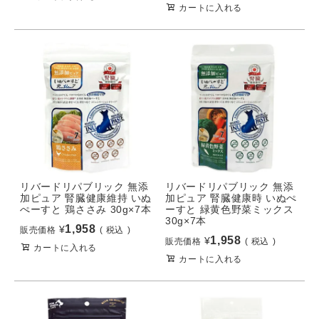
カートに入れる
リバードリパブリック 無添
リバードリパブリック 無添
加ピュア 腎臓健康維持 いぬ
加ピュア 腎臓健康時 いぬぺ
ぺーすと 鶏ささみ 30g×7本
ーすと 緑黄色野菜ミックス
30g×7本
1,958
¥
販売価格
税込
1,958
¥
販売価格
税込
カートに入れる
カートに入れる