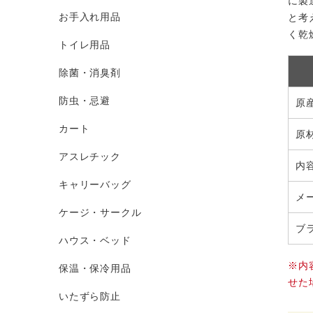
に製
お手入れ用品
と考
く乾
トイレ用品
除菌・消臭剤
防虫・忌避
原
カート
原
アスレチック
内
キャリーバッグ
メ
ケージ・サークル
ブ
ハウス・ベッド
※内
保温・保冷用品
せた
いたずら防止