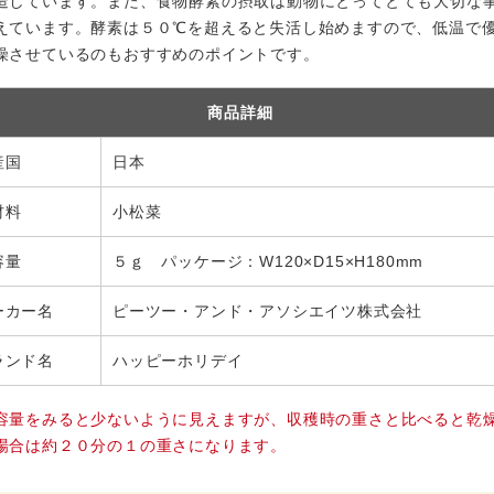
造しています。また、食物酵素の摂取は動物にとってとても大切な
えています。酵素は５０℃を超えると失活し始めますので、低温で
燥させているのもおすすめのポイントです。
商品詳細
産国
日本
材料
小松菜
容量
５ｇ パッケージ：W120×D15×H180mm
ーカー名
ピーツー・アンド・アソシエイツ株式会社
ランド名
ハッピーホリデイ
容量をみると少ないように見えますが、収穫時の重さと比べると乾
場合は約２０分の１の重さになります。