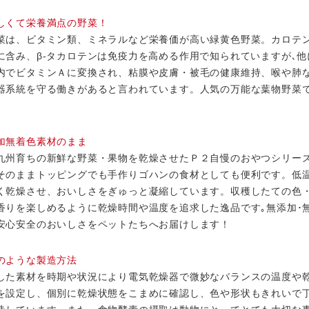
しくて栄養満点の野菜！
菜は、ビタミン類、ミネラルなど栄養価が高い緑黄色野菜。カロテ
に含み、β-タカロテンは免疫力を高める作用で知られていますが､他
内でビタミンＡに変換され、粘膜や皮膚・被毛の健康維持、喉や肺
器系統を守る働きがあると言われています。人気の万能な葉物野菜
加無着色素材のまま
九州育ちの新鮮な野菜・果物を乾燥させたＰ２自慢のおやつシリー
そのままトッピングでも手作りゴハンの食材としても便利です。低
く乾燥させ、おいしさをぎゅっと凝縮しています。収穫したての色
香りを楽しめるように乾燥時間や温度を追求した逸品です｡無添加･
安心安全のおいしさをペットたちへお届けします！
のような製造方法
した素材を時期や状況により電気乾燥器で微妙なバランスの温度や
を設定し、個別に乾燥状態をこまめに確認し、色や形状もきれいで