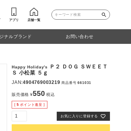
ゴ
アプリ
店舗一覧
ジナルブランド
お問い合わせ
Ｐ２ ＤＯＧ ＳＷＥＥＴ
Happy Holiday's
Ｓ 小松菜 ５ｇ
JAN:
4904769003219
商品番号
661031
550
販売価格
¥
税込
[
5
ポイント進呈 ]
お気に入りに登録する