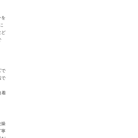
ンを
に
など
で
ズで
温で
・
無着
乾燥
丁寧