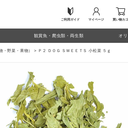
ご利用ガイド
マイページ
買い物カ
物
観賞魚・爬虫類・両生類
オリ
物・野菜・果物）
Ｐ２ ＤＯＧ ＳＷＥＥＴＳ 小松菜 ５ｇ