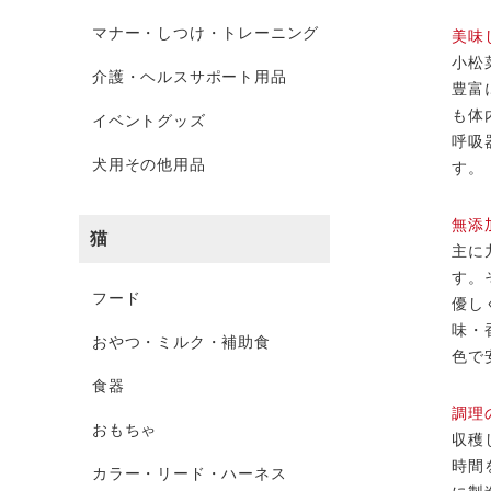
マナー・しつけ・トレーニング
美味
小松
介護・ヘルスサポート用品
豊富
も体
イベントグッズ
呼吸
犬用その他用品
す。
無添
猫
主に
す。
フード
優し
味・
おやつ・ミルク・補助食
色で
食器
調理
おもちゃ
収穫
時間
カラー・リード・ハーネス