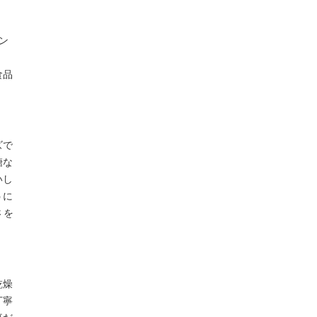
ン
、
食品
ズで
糖な
いし
うに
さを
乾燥
丁寧