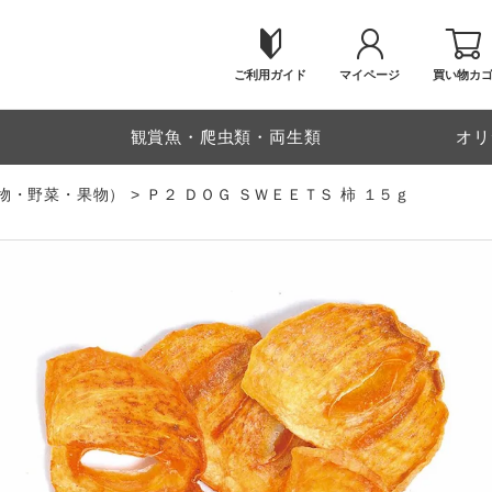
ご利用ガイド
マイページ
買い物カ
物
観賞魚・爬虫類・両生類
オリ
物・野菜・果物）
Ｐ２ ＤＯＧ ＳＷＥＥＴＳ 柿 １５ｇ