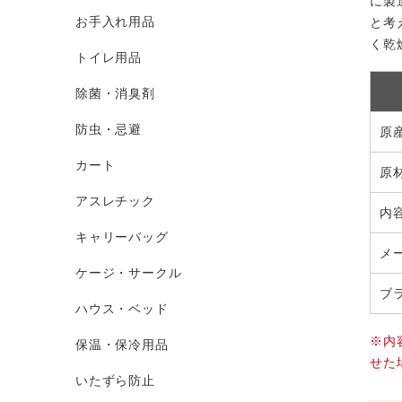
に製
お手入れ用品
と考
く乾
トイレ用品
除菌・消臭剤
防虫・忌避
原
カート
原
アスレチック
内
キャリーバッグ
メ
ケージ・サークル
ブ
ハウス・ベッド
※内
保温・保冷用品
せた
いたずら防止