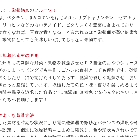
しくて栄養満点のフルーツ！
は、ペクチン、βカロテンをはじめβ-クリプトキサンチン、ゼアキサ
、リコピンなどのカロテノイド、ビタミンＣを豊富に含まれており
が赤くなれば、医者が青くなる」と言われるほど栄養価が高い健康
。動物にとっても美味しいだけでじゃない果物です。
加無着色素材のまま
九州育ちの新鮮な野菜・果物を乾燥させたＰ２自慢のおやつシリー
そのままトッピングでも手作りゴハンの食材としても便利です。砂
甘くしたり、油で揚げたりしておらず、低温で優しく乾燥させ、お
ぎゅっと凝縮しています。収穫したての色・味・香りを楽しめるよ
時間や温度を追求した逸品です｡無添加･無着色で安心安全のおいし
トたちへお届けします！
のような製造方法
した素材を時期や状況により電気乾燥器で微妙なバランスの温度や
を設定し、個別に乾燥状態をこまめに確認し、色や形状もきれいで