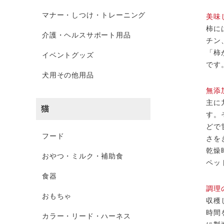
マナー・しつけ・トレーニング
美味
柿に
介護・ヘルスサポート用品
チン
「柿
イベントグッズ
です
犬用その他用品
無添
主に
猫
す。
どで
フード
さを
乾燥
おやつ・ミルク・補助食
ペッ
食器
調理
おもちゃ
収穫
時間
カラー・リード・ハーネス