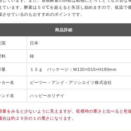
造しています。また、食物酵素の摂取は動物にとってとても大切な
えています。酵素は５０℃を超えると失活し始めますので、低温で
燥させているのもおすすめのポイントです。
商品詳細
産国
日本
材料
柿
容量
１５ｇ パッケージ：W120×D15×H180mm
ーカー名
ピーツー・アンド・アソシエイツ株式会社
ランド名
ハッピーホリデイ
容量をみると少ないように見えますが、収穫時の重さと比べると乾
場合は約２０分の１の重さになります。