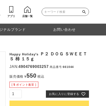
ゴ
アプリ
店舗一覧
ジナルブランド
お問い合わせ
Ｐ２ ＤＯＧ ＳＷＥＥＴ
Happy Holiday's
Ｓ 柿 １５ｇ
JAN:
4904769003257
商品番号
661044
550
販売価格
¥
税込
[
5
ポイント進呈 ]
お気に入りに登録する