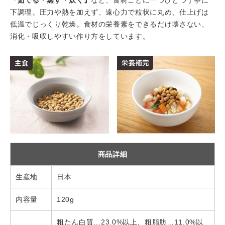
『茹でる・蒸す・炊く』
など、食材ごとに一つひとつ丁寧に
下調理。圧力や熱を加えず、遠心力で粒状に丸め、仕上げは
低温でじっくり乾燥。食材の栄養素をできるだけ壊さない、
消化・吸収しやすい作り方をしています。
商品詳細
生産地
日本
内容量
120g
粗たん白質…23.0%以上、粗脂肪…11.0%以