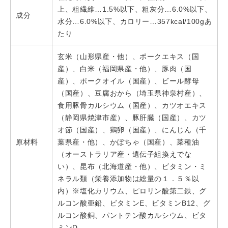
上、粗繊維…1.5%以下、粗灰分…6.0%以下、
成分
水分…6.0%以下、カロリー…357kcal/100gあ
たり
玄米（山形県産・他）、ポークエキス（国
産）、白米（福岡県産・他）、豚肉（国
産）、ポークオイル（国産）、ビール酵母
（国産）、豆腐おから（埼玉県神泉村産）、
食用豚骨カルシウム（国産）、カツオエキス
（静岡県焼津市産）、豚肝臓（国産）、カツ
オ節（国産）、鶏卵（国産）、にんじん（千
原材料
葉県産・他）、かぼちゃ（国産）、菜種油
（オーストラリア産・遺伝子組換えでな
い）、昆布（北海道産・他）、ビタミン・ミ
ネラル類（栄養添加物は総量の１．５％以
内）※塩化カリウム、ピロリン酸第二鉄、グ
ルコン酸亜鉛、ビタミンE、ビタミンB12、グ
ルコン酸銅、パントテン酸カルシウム、ビタ
ミンD