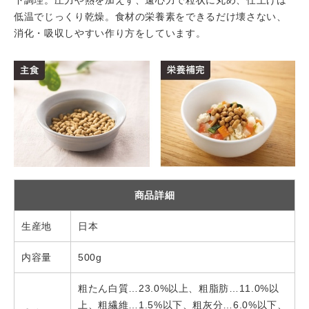
下調理。圧力や熱を加えず、遠心力で粒状に丸め、仕上げは
低温でじっくり乾燥。食材の栄養素をできるだけ壊さない、
消化・吸収しやすい作り方をしています。
商品詳細
生産地
日本
内容量
500g
粗たん白質…23.0%以上、粗脂肪…11.0%以
上、粗繊維…1.5%以下、粗灰分…6.0%以下、