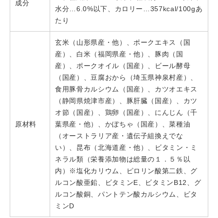
成分
水分…6.0%以下、カロリー…357kcal/100gあ
たり
玄米（山形県産・他）、ポークエキス（国
産）、白米（福岡県産・他）、豚肉（国
産）、ポークオイル（国産）、ビール酵母
（国産）、豆腐おから（埼玉県神泉村産）、
食用豚骨カルシウム（国産）、カツオエキス
（静岡県焼津市産）、豚肝臓（国産）、カツ
オ節（国産）、鶏卵（国産）、にんじん（千
原材料
葉県産・他）、かぼちゃ（国産）、菜種油
（オーストラリア産・遺伝子組換えでな
い）、昆布（北海道産・他）、ビタミン・ミ
ネラル類（栄養添加物は総量の１．５％以
内）※塩化カリウム、ピロリン酸第二鉄、グ
ルコン酸亜鉛、ビタミンE、ビタミンB12、グ
ルコン酸銅、パントテン酸カルシウム、ビタ
ミンD