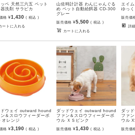
ッペ 天然三六五 ペット
山佐時計計器 わんにゃんぐる
エイム
器洗剤 サラピカ
め ペット自動給餌器 CD-300
ゆっく
グレー
1,430
¥
価格
税込
販売価
5,500
¥
販売価格
税込
カートに入れる
詳
カートに入れる
ドウェイ outward hound
ダッドウェイ outward hound
ダッドウ
ァン＆スロウフィーダーボ
ファン＆スロウフィーダーボ
ファン
 オレンジ
ウル ＸＳピンク
ウル X
3,190
1,430
¥
¥
価格
税込
販売価格
税込
販売価