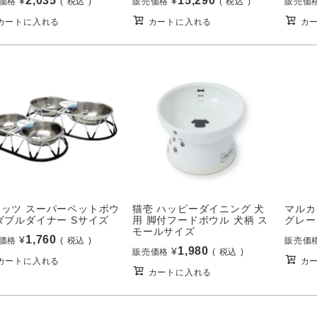
2,035
15,290
¥
¥
価格
税込
販売価格
税込
販売価
カートに入れる
カートに入れる
カ
ラッツ スーパーペットボウ
猫壱 ハッピーダイニング 犬
マルカ
ダブルダイナー Sサイズ
用 脚付フードボウル 犬柄 ス
グレー 
モールサイズ
1,760
¥
価格
税込
販売価
1,980
¥
販売価格
税込
カートに入れる
カ
カートに入れる