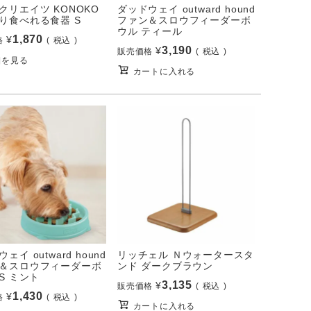
クリエイツ KONOKO
ダッドウェイ outward hound
り食べれる食器 S
ファン＆スロウフィーダーボ
ウル ティール
1,870
¥
格
税込
3,190
¥
販売価格
税込
細を見る
カートに入れる
ェイ outward hound
リッチェル Ｎウォータースタ
＆スロウフィーダーボ
ンド ダークブラウン
S ミント
3,135
¥
販売価格
税込
1,430
¥
格
税込
カートに入れる