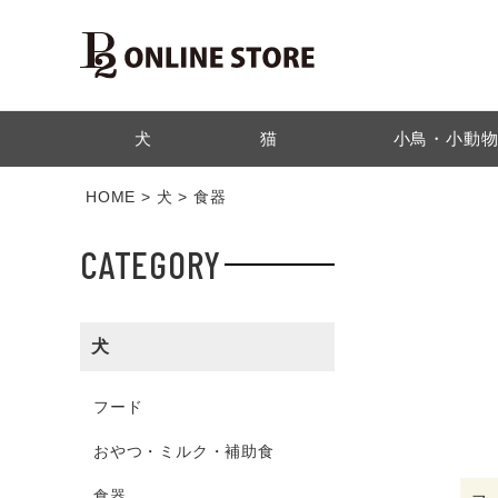
検索
犬
猫
小鳥・小動
HOME
犬
食器
CATEGORY
犬
フード
おやつ・ミルク・補助食
食器