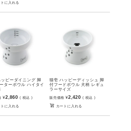
ートに入れる
ハッピーダイニング 脚
猫壱 ハッピーディッシュ 脚
ーターボウル ハイタイ
付フードボウル 犬柄 レギュ
柄
ラーサイズ
2,860
2,420
¥
¥
格
税込
販売価格
税込
ートに入れる
カートに入れる