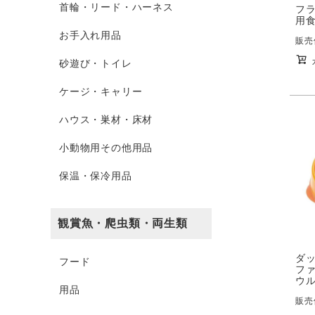
首輪・リード・ハーネス
フラ
用食
お手入れ用品
販売
砂遊び・トイレ
ケージ・キャリー
ハウス・巣材・床材
小動物用その他用品
保温・保冷用品
観賞魚・爬虫類・両生類
ダッ
フード
フ
ウル
用品
販売