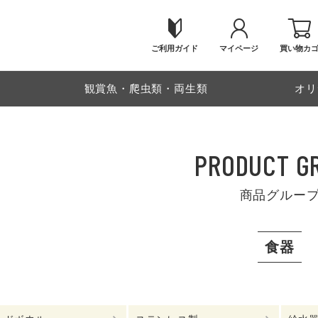
ご利用ガイド
マイページ
買い物カ
物
観賞魚・爬虫類・両生類
オリ
PRODUCT G
商品グルー
食器