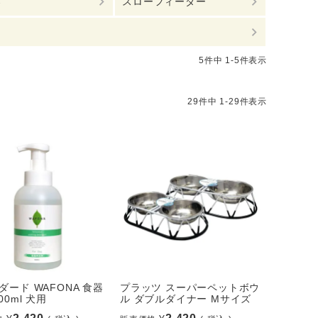
器
スローフィーダー
5
件中
1
-
5
件表示
29
件中
1
-
29
件表示
ダード WAFONA 食器
プラッツ スーパーペットボウ
00ml 犬用
ル ダブルダイナー Mサイズ