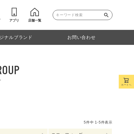
ゴ
アプリ
店舗一覧
ジナルブランド
お問い合わせ
ROUP
プ
カートへ
5
件中
1
-
5
件表示