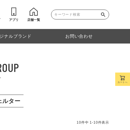
ゴ
アプリ
店舗一覧
ジナルブランド
お問い合わせ
ROUP
プ
カートへ
ェルター
10
件中
1
-
10
件表示