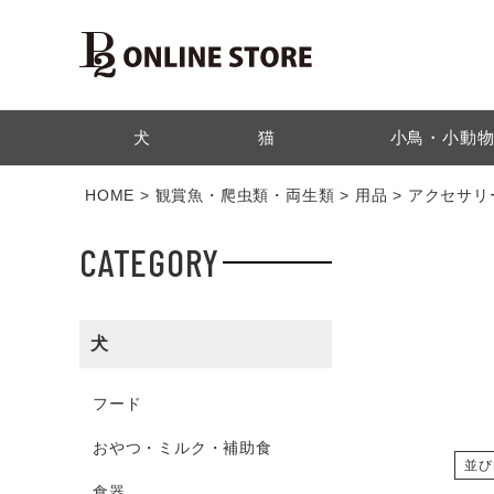
検索
犬
猫
小鳥・小動
HOME
観賞魚・爬虫類・両生類
用品
アクセサリ
CATEGORY
犬
フード
おやつ・ミルク・補助食
並び
食器