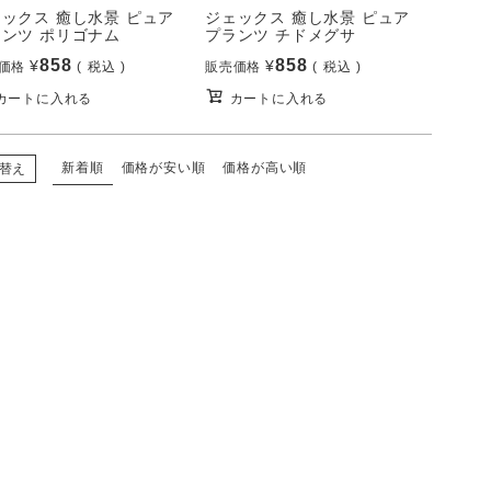
ックス 癒し水景 ピュア
ジェックス 癒し水景 ピュア
ンツ ポリゴナム
プランツ チドメグサ
858
858
¥
¥
価格
税込
販売価格
税込
カートに入れる
カートに入れる
新着順
価格が安い順
価格が高い順
替え