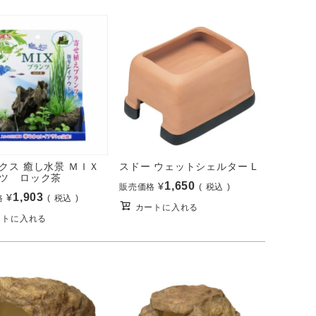
クス 癒し水景 ＭＩＸ
スドー ウェットシェルター L
ツ ロック茶
1,650
¥
販売価格
税込
1,903
¥
格
税込
カートに入れる
ートに入れる