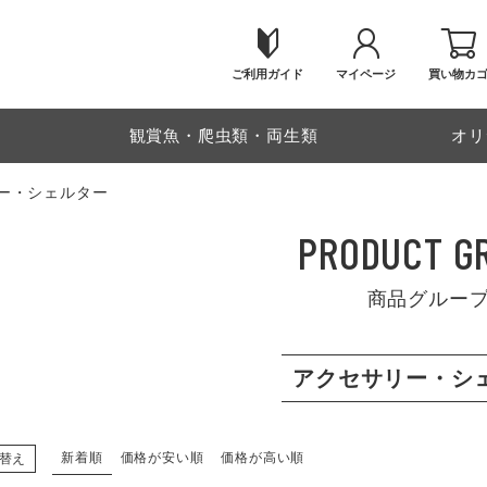
ご利用ガイド
マイページ
買い物カ
物
観賞魚・爬虫類・両生類
オリ
ー・シェルター
PRODUCT G
商品グルー
アクセサリー・シ
新着順
価格が安い順
価格が高い順
替え