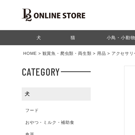
検索
犬
猫
小鳥・小動
HOME
観賞魚・爬虫類・両生類
用品
アクセサリ
CATEGORY
犬
フード
おやつ・ミルク・補助食
食器