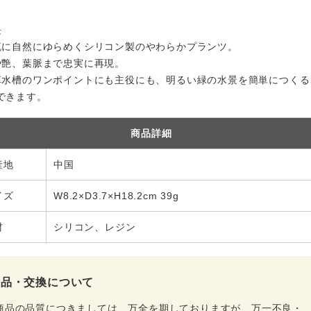
長
流に自然にゆらめくシリコン製のやわらかプランツ。
や艶、葉脈まで忠実に再現。
草水槽のワンポイントにも主役にも、明るい緑の水景を簡単につくる
できます。
商品詳細
産地
中国
イズ
W8.2×D3.7×H18.2cm 39g
材
シリコン、レジン
返品・交換について
商品の品質につきましては、万全を期しておりますが、万一不良・