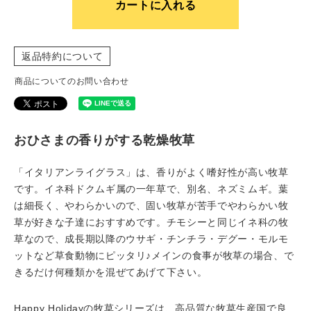
カートに入れる
返品特約について
商品についてのお問い合わせ
おひさまの香りがする乾燥牧草
「イタリアンライグラス」は、香りがよく嗜好性が高い牧草
です。イネ科ドクムギ属の一年草で、別名、ネズミムギ。葉
は細長く、やわらかいので、固い牧草が苦手でやわらかい牧
草が好きな子達におすすめです。チモシーと同じイネ科の牧
草なので、成長期以降のウサギ・チンチラ・デグー・モルモ
ットなど草食動物にピッタリ♪メインの食事が牧草の場合、で
きるだけ何種類かを混ぜてあげて下さい。
Happy Holidayの牧草シリーズは、高品質な牧草生産国で良