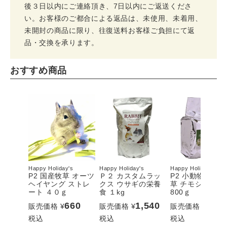
後３日以内にご連絡頂き、7日以内にご返送くださ
い。お客様のご都合による返品は、未使用、未着用、
未開封の商品に限り、往復送料お客様ご負担にて返
品・交換を承ります。
おすすめ商品
Happy Holiday's
Happy Holiday's
Happy Holiday's
P2 国産牧草 オーツ
Ｐ２ カスタムラッ
P2 小動物用乾
ヘイヤング ストレ
クス ウサギの栄養
草 チモシー 一
ート ４０ｇ
食 １kg
800ｇ
660
1,540
1,54
販売価格
¥
販売価格
¥
販売価格
¥
税込
税込
税込