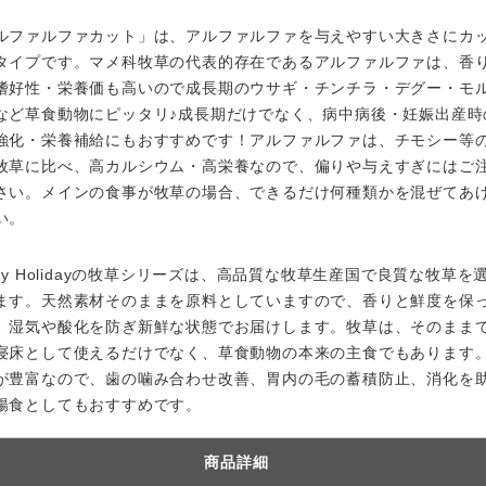
ルファルファカット」は、アルファルファを与えやすい大きさにカ
タイプです。マメ科牧草の代表的存在であるアルファルファは、香
嗜好性・栄養価も高いので成長期のウサギ・チンチラ・デグー・モ
など草食動物にピッタリ♪成長期だけでなく、病中病後・妊娠出産時
強化・栄養補給にもおすすめです！アルファルファは、チモシー等
牧草に比べ、高カルシウム・高栄養なので、偏りや与えすぎにはご
さい。メインの食事が牧草の場合、できるだけ何種類かを混ぜてあ
い。
ppy Holidayの牧草シリーズは、高品質な牧草生産国で良質な牧草を
ます。天然素材そのままを原料としていますので、香りと鮮度を保
、湿気や酸化を防ぎ新鮮な状態でお届けします。牧草は、そのまま
寝床として使えるだけでなく、草食動物の本来の主食でもあります
が豊富なので、歯の噛み合わせ改善、胃内の毛の蓄積防止、消化を
腸食としてもおすすめです。
商品詳細