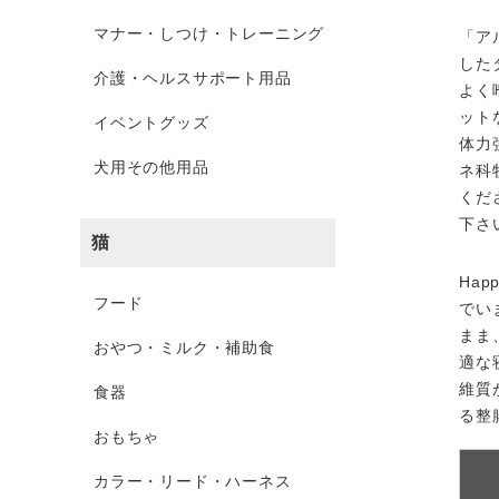
マナー・しつけ・トレーニング
「ア
した
介護・ヘルスサポート用品
よく
ット
イベントグッズ
体力
犬用その他用品
ネ科
くだ
下さ
猫
Ha
フード
でい
まま
おやつ・ミルク・補助食
適な
維質
食器
る整
おもちゃ
カラー・リード・ハーネス