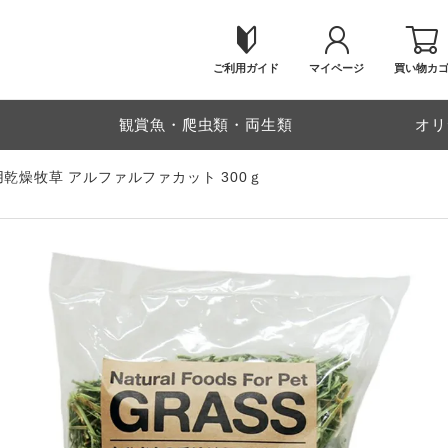
ご利用ガイド
マイページ
買い物カ
物
観賞魚・爬虫類・両生類
オリ
用乾燥牧草 アルファルファカット 300ｇ