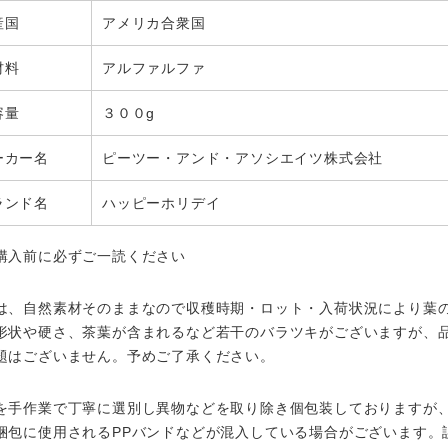
産国
アメリカ合衆国
材料
アルファルファ
容量
３００g
ーカー名
ピーツー・アンド・アソシエイツ株式会社
ランド名
ハッピーホリデイ
購入前に必ずご一読ください
は、自然素材そのままなので収穫時期・ロット・入荷状況により葉
形状や硬さ、茶葉が含まれるなど若干のバラツキがございますが、
題はございません。予めご了承ください。
を手作業で丁寧に選別し異物などを取り除き個包装しておりますが
梱包に使用されるPPバンドなどが混入している場合がございます。