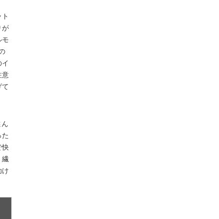
ット
りが
ルモ
の
のイ
注意
げて
選ん
った
で快
。繊
助け