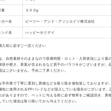
容量
３００g
ーカー名
ピーツー・アンド・アソシエイツ株式会社
ランド名
ハッピーホリデイ
購入前に必ずご一読ください
は、自然素材そのままなので収穫時期・ロット・入荷状況により葉
形状や硬さ、茶葉が含まれるなど若干のバラツキがございますが、
題はございません。予めご了承ください。
を手作業で丁寧に選別し異物などを取り除き個包装しておりますが
梱包に使用されるPPバンドなどが混入している場合がございます。
れがありますので、ペットに与える前に必ず牧草をご確認頂き、異
していた場合は取り除いてから与えてください。