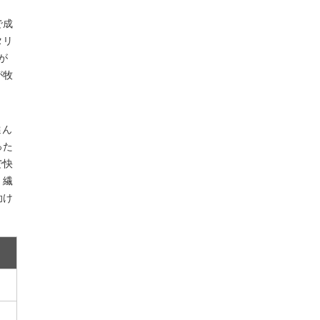
で成
タリ
が
が牧
選ん
った
で快
。繊
助け