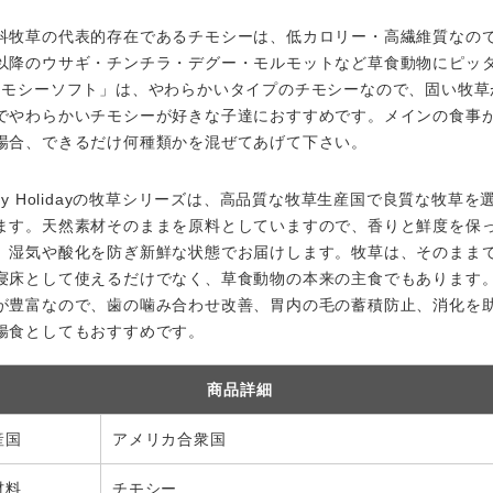
科牧草の代表的存在であるチモシーは、低カロリー・高繊維質なの
以降のウサギ・チンチラ・デグー・モルモットなど草食動物にピッ
チモシーソフト」は、やわらかいタイプのチモシーなので、固い牧草
でやわらかいチモシーが好きな子達におすすめです。メインの食事
場合、できるだけ何種類かを混ぜてあげて下さい。
ppy Holidayの牧草シリーズは、高品質な牧草生産国で良質な牧草を
ます。天然素材そのままを原料としていますので、香りと鮮度を保
、湿気や酸化を防ぎ新鮮な状態でお届けします。牧草は、そのまま
寝床として使えるだけでなく、草食動物の本来の主食でもあります
が豊富なので、歯の噛み合わせ改善、胃内の毛の蓄積防止、消化を
腸食としてもおすすめです。
商品詳細
産国
アメリカ合衆国
材料
チモシー