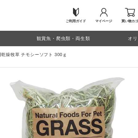
ご利用ガイド
マイページ
買い物カ
物
観賞魚・爬虫類・両生類
オリ
用乾燥牧草 チモシーソフト 300ｇ