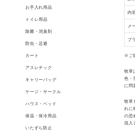
お手入れ用品
内
トイレ用品
メ
除菌・消臭剤
ブ
防虫・忌避
カート
※ご
アスレチック
牧草
色・
キャリーバッグ
に問
ケージ・サークル
牧草
ハウス・ベッド
れに
保温・保冷用品
の恐
混入
いたずら防止