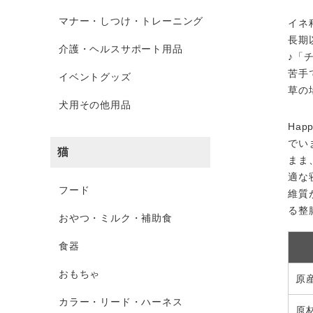
マナー・しつけ・トレーニング
イネ
長期
介護・ヘルスサポート用品
♪「
苦手
イベントグッズ
草の
犬用その他用品
Ha
でい
猫
まま
適な
フード
維質
る整
おやつ・ミルク・補助食
食器
おもちゃ
原
カラー・リード・ハーネス
原