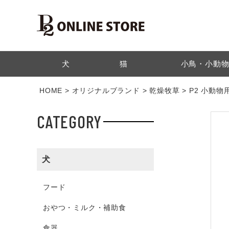
検索
犬
猫
小鳥・小動
HOME
オリジナルブランド
乾燥牧草
P2 小動物
CATEGORY
犬
フード
おやつ・ミルク・補助食
食器