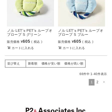
ノル LET's PET's ループオ
ノル LET's PET's ループオ
ブロープ S グリーン
ブロープ S ブルー
605
605
¥
¥
販売価格
税込
販売価格
税込
カートに入れる
カートに入れる
新着順
価格が安い順
価格が高い順
並び替え
66
件中
1
-
40
件表示
1
2