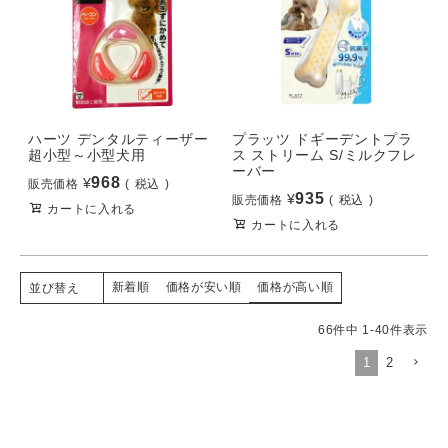
ハーツ デンタルティーザー
プラッツ ドギーデントプラ
超小型～小型犬用
ス ストリーム S/ミルクフレ
ーバー
968
¥
販売価格
税込
935
¥
販売価格
税込
カートに入れる
カートに入れる
新着順
価格が安い順
価格が高い順
並び替え
66
件中
1
-
40
件表示
1
2