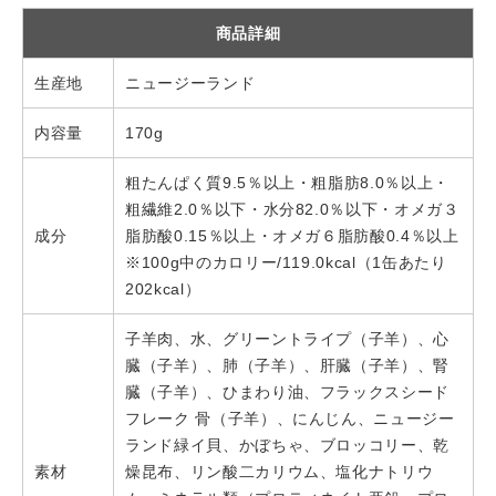
商品詳細
生産地
ニュージーランド
内容量
170g
粗たんぱく質9.5％以上・粗脂肪8.0％以上・
粗繊維2.0％以下・水分82.0％以下・オメガ３
成分
脂肪酸0.15％以上・オメガ６脂肪酸0.4％以上
※100g中のカロリー/119.0kcal（1缶あたり
202kcal）
子羊肉、水、グリーントライプ（子羊）、心
臓（子羊）、肺（子羊）、肝臓（子羊）、腎
臓（子羊）、ひまわり油、フラックスシード
フレーク 骨（子羊）、にんじん、ニュージー
ランド緑イ貝、かぼちゃ、ブロッコリー、乾
素材
燥昆布、リン酸二カリウム、塩化ナトリウ