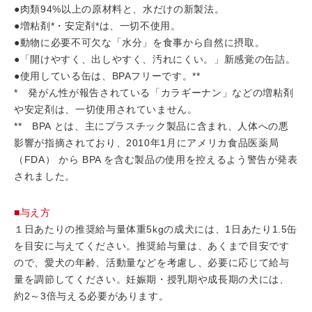
●肉類94%以上の原材料と、水だけの新製法。
●増粘剤*・安定剤*は、一切不使用。
●動物に必要不可欠な「水分」を食事から自然に摂取。
●「開けやすく、出しやすく、汚れにくい。」新感覚の缶詰。
●使用している缶は、BPAフリーです。**
* 発がん性が報告されている「カラギーナン」などの増粘剤
や安定剤は、一切使用されていません。
** BPA とは、主にプラスチック製品に含まれ、人体への悪
影響が指摘されており、2010年1月にアメリカ食品医薬局
（FDA） から BPA を含む製品の使用を控えるよう警告が発表
されました。
■与え方
１日あたりの推奨給与量体重5kgの成犬には、1日あたり1.5缶
を目安に与えてください。推奨給与量は、あくまで目安です
ので、愛犬の年齢、活動量などを考慮し、必要に応じて給与
量を調節してください。妊娠期・授乳期や成長期の犬には、
約2～3倍与える必要があります。